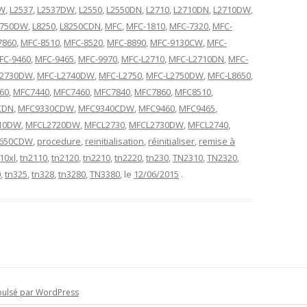
DW
,
L2537
,
L2537DW
,
L2550
,
L2550DN
,
L2710
,
L2710DN
,
L2710DW
,
2750DW
,
L8250
,
L8250CDN
,
MFC
,
MFC-1810
,
MFC-7320
,
MFC-
7860
,
MFC-8510
,
MFC-8520
,
MFC-8890
,
MFC-9130CW
,
MFC-
FC-9460
,
MFC-9465
,
MFC-9970
,
MFC-L2710
,
MFC-L2710DN
,
MFC-
L2730DW
,
MFC-L2740DW
,
MFC-L2750
,
MFC-L2750DW
,
MFC-L8650
,
60
,
MFC7440
,
MFC7460
,
MFC7840
,
MFC7860
,
MFC8510
,
CDN
,
MFC9330CDW
,
MFC9340CDW
,
MFC9460
,
MFC9465
,
10DW
,
MFCL2720DW
,
MFCL2730
,
MFCL2730DW
,
MFCL2740
,
650CDW
,
procedure
,
reinitialisation
,
réinitialiser
,
remise à
10xl
,
tn2110
,
tn2120
,
tn2210
,
tn2220
,
tn230
,
TN2310
,
TN2320
,
0
,
tn325
,
tn328
,
tn3280
,
TN3380
, le
12/06/2015
.
pulsé par WordPress