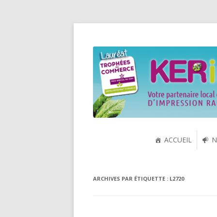
Spécialiste de la cartouche jet d'encre et
KERink
ACCUEIL
N
ARCHIVES PAR ÉTIQUETTE :
L2720