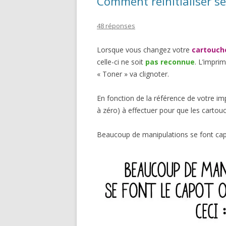
Comment réinitialiser se
48 réponses
Lorsque vous changez votre
cartouch
celle-ci ne soit
pas reconnue
. L’impri
« Toner » va clignoter.
En fonction de la référence de votre im
à zéro) à effectuer pour que les carto
Beaucoup de manipulations se font cap