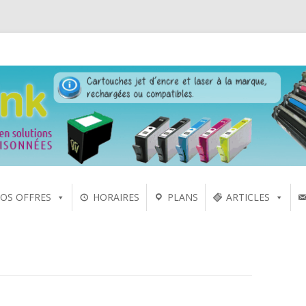
 laser sur Rennes depuis 2005
Aller
OS OFFRES
HORAIRES
PLANS
ARTICLES
au
contenu