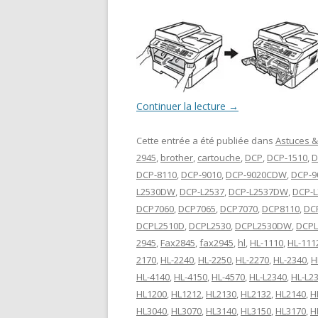
Continuer la lecture
→
Cette entrée a été publiée dans
Astuces &
2945
,
brother
,
cartouche
,
DCP
,
DCP-1510
,
D
DCP-8110
,
DCP-9010
,
DCP-9020CDW
,
DCP-9
L2530DW
,
DCP-L2537
,
DCP-L2537DW
,
DCP-L
DCP7060
,
DCP7065
,
DCP7070
,
DCP8110
,
DC
DCPL2510D
,
DCPL2530
,
DCPL2530DW
,
DCPL
2945
,
Fax2845
,
fax2945
,
hl
,
HL-1110
,
HL-111
2170
,
HL-2240
,
HL-2250
,
HL-2270
,
HL-2340
,
H
HL-4140
,
HL-4150
,
HL-4570
,
HL-L2340
,
HL-L2
HL1200
,
HL1212
,
HL2130
,
HL2132
,
HL2140
,
H
HL3040
,
HL3070
,
HL3140
,
HL3150
,
HL3170
,
H