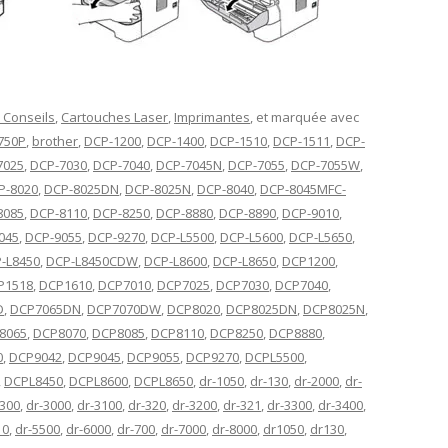
 Conseils
,
Cartouches Laser
,
Imprimantes
, et marquée avec
750P
,
brother
,
DCP-1200
,
DCP-1400
,
DCP-1510
,
DCP-1511
,
DCP-
7025
,
DCP-7030
,
DCP-7040
,
DCP-7045N
,
DCP-7055
,
DCP-7055W
,
P-8020
,
DCP-8025DN
,
DCP-8025N
,
DCP-8040
,
DCP-8045MFC-
8085
,
DCP-8110
,
DCP-8250
,
DCP-8880
,
DCP-8890
,
DCP-9010
,
045
,
DCP-9055
,
DCP-9270
,
DCP-L5500
,
DCP-L5600
,
DCP-L5650
,
-L8450
,
DCP-L8450CDW
,
DCP-L8600
,
DCP-L8650
,
DCP1200
,
P1518
,
DCP1610
,
DCP7010
,
DCP7025
,
DCP7030
,
DCP7040
,
D
,
DCP7065DN
,
DCP7070DW
,
DCP8020
,
DCP8025DN
,
DCP8025N
,
8065
,
DCP8070
,
DCP8085
,
DCP8110
,
DCP8250
,
DCP8880
,
0
,
DCP9042
,
DCP9045
,
DCP9055
,
DCP9270
,
DCPL5500
,
,
DCPL8450
,
DCPL8600
,
DCPL8650
,
dr-1050
,
dr-130
,
dr-2000
,
dr-
2300
,
dr-3000
,
dr-3100
,
dr-320
,
dr-3200
,
dr-321
,
dr-3300
,
dr-3400
,
10
,
dr-5500
,
dr-6000
,
dr-700
,
dr-7000
,
dr-8000
,
dr1050
,
dr130
,