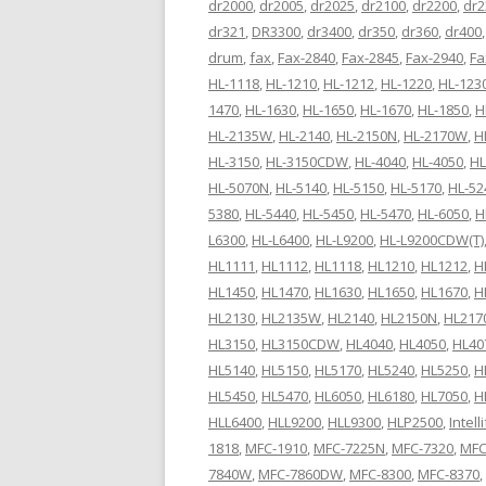
dr2000
,
dr2005
,
dr2025
,
dr2100
,
dr2200
,
dr2
dr321
,
DR3300
,
dr3400
,
dr350
,
dr360
,
dr400
drum
,
fax
,
Fax-2840
,
Fax-2845
,
Fax-2940
,
Fa
HL-1118
,
HL-1210
,
HL-1212
,
HL-1220
,
HL-123
1470
,
HL-1630
,
HL-1650
,
HL-1670
,
HL-1850
,
H
HL-2135W
,
HL-2140
,
HL-2150N
,
HL-2170W
,
H
HL-3150
,
HL-3150CDW
,
HL-4040
,
HL-4050
,
HL
HL-5070N
,
HL-5140
,
HL-5150
,
HL-5170
,
HL-52
5380
,
HL-5440
,
HL-5450
,
HL-5470
,
HL-6050
,
H
L6300
,
HL-L6400
,
HL-L9200
,
HL-L9200CDW(T)
HL1111
,
HL1112
,
HL1118
,
HL1210
,
HL1212
,
H
HL1450
,
HL1470
,
HL1630
,
HL1650
,
HL1670
,
H
HL2130
,
HL2135W
,
HL2140
,
HL2150N
,
HL21
HL3150
,
HL3150CDW
,
HL4040
,
HL4050
,
HL40
HL5140
,
HL5150
,
HL5170
,
HL5240
,
HL5250
,
H
HL5450
,
HL5470
,
HL6050
,
HL6180
,
HL7050
,
H
HLL6400
,
HLL9200
,
HLL9300
,
HLP2500
,
Intell
1818
,
MFC-1910
,
MFC-7225N
,
MFC-7320
,
MFC
7840W
,
MFC-7860DW
,
MFC-8300
,
MFC-8370
,