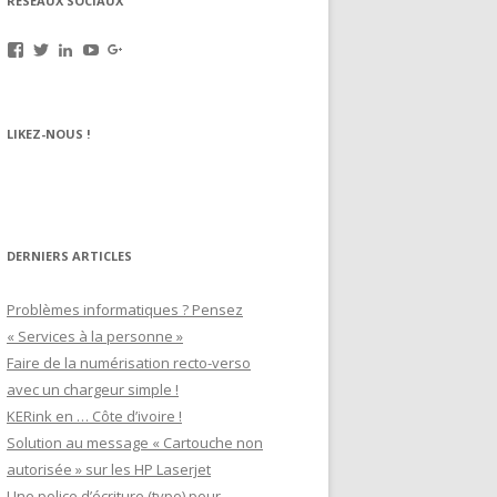
RÉSEAUX SOCIAUX
Voir
Voir
Voir
Voir
Voir
le
le
le
le
le
profil
profil
profil
profil
profil
de
de
de
de
de
rechargez.vos.cartouches
kerinkrennes
yvan-
UCu9mJk9mq0utOyDupKrDbkA
109143889799701306392
LIKEZ-NOUS !
sur
sur
poirier-
sur
sur
Facebook
Twitter
du-
YouTube
Google+
lavouer-
b69287
sur
LinkedIn
DERNIERS ARTICLES
Problèmes informatiques ? Pensez
« Services à la personne »
Faire de la numérisation recto-verso
avec un chargeur simple !
KERink en … Côte d’ivoire !
Solution au message « Cartouche non
autorisée » sur les HP Laserjet
Une police d’écriture (typo) pour