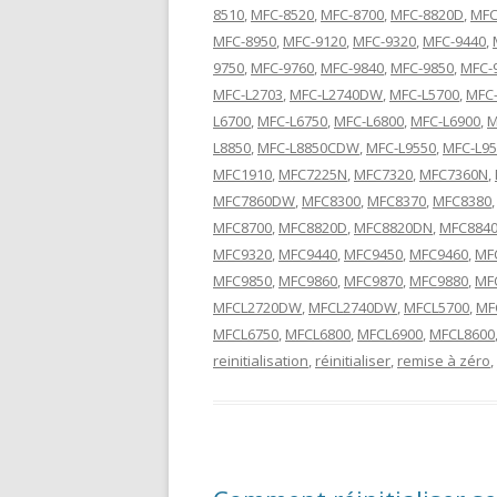
8510
,
MFC-8520
,
MFC-8700
,
MFC-8820D
,
MFC
MFC-8950
,
MFC-9120
,
MFC-9320
,
MFC-9440
,
9750
,
MFC-9760
,
MFC-9840
,
MFC-9850
,
MFC-
MFC-L2703
,
MFC-L2740DW
,
MFC-L5700
,
MFC-
L6700
,
MFC-L6750
,
MFC-L6800
,
MFC-L6900
,
M
L8850
,
MFC-L8850CDW
,
MFC-L9550
,
MFC-L9
MFC1910
,
MFC7225N
,
MFC7320
,
MFC7360N
,
MFC7860DW
,
MFC8300
,
MFC8370
,
MFC8380
MFC8700
,
MFC8820D
,
MFC8820DN
,
MFC884
MFC9320
,
MFC9440
,
MFC9450
,
MFC9460
,
MF
MFC9850
,
MFC9860
,
MFC9870
,
MFC9880
,
MF
MFCL2720DW
,
MFCL2740DW
,
MFCL5700
,
MF
MFCL6750
,
MFCL6800
,
MFCL6900
,
MFCL8600
reinitialisation
,
réinitialiser
,
remise à zéro
,