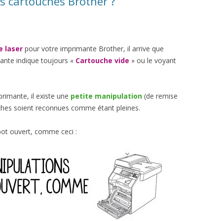
s cartouches Brother ?
e laser
pour votre imprimante Brother, il arrive que
mante indique toujours «
Cartouche vide
» ou le voyant
primante, il existe une
petite manipulation
(de remise
uches soient reconnues comme étant pleines.
ot ouvert, comme ceci :