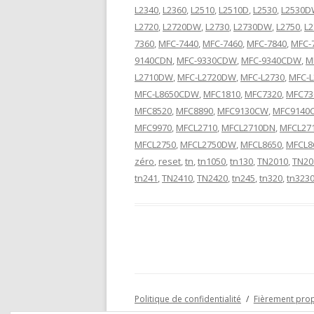
L2340
,
L2360
,
L2510
,
L2510D
,
L2530
,
L2530
L2720
,
L2720DW
,
L2730
,
L2730DW
,
L2750
,
L
7360
,
MFC-7440
,
MFC-7460
,
MFC-7840
,
MFC-
9140CDN
,
MFC-9330CDW
,
MFC-9340CDW
,
M
L2710DW
,
MFC-L2720DW
,
MFC-L2730
,
MFC-
MFC-L8650CDW
,
MFC1810
,
MFC7320
,
MFC73
MFC8520
,
MFC8890
,
MFC9130CW
,
MFC9140
MFC9970
,
MFCL2710
,
MFCL2710DN
,
MFCL27
MFCL2750
,
MFCL2750DW
,
MFCL8650
,
MFCL8
zéro
,
reset
,
tn
,
tn1050
,
tn130
,
TN2010
,
TN20
tn241
,
TN2410
,
TN2420
,
tn245
,
tn320
,
tn323
Politique de confidentialité
Fièrement pro