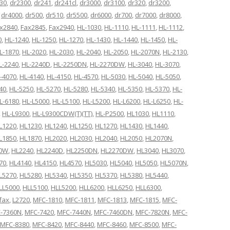
30
,
dr2300
,
dr241
,
dr241cl
,
dr3000
,
dr3100
,
dr320
,
dr3200
,
,
dr4000
,
dr500
,
dr510
,
dr5500
,
dr6000
,
dr700
,
dr7000
,
dr8000
,
x2840
,
Fax2845
,
Fax2940
,
HL-1030
,
HL-1110
,
HL-1111
,
HL-1112
,
0
,
HL-1240
,
HL-1250
,
HL-1270
,
HL-1430
,
HL-1440
,
HL-1450
,
HL-
L-1870
,
HL-2020
,
HL-2030
,
HL-2040
,
HL-2050
,
HL-2070N
,
HL-2130
,
L-2240
,
HL-2240D
,
HL-2250DN
,
HL-2270DW
,
HL-3040
,
HL-3070
,
-4070
,
HL-4140
,
HL-4150
,
HL-4570
,
HL-5030
,
HL-5040
,
HL-5050
,
40
,
HL-5250
,
HL-5270
,
HL-5280
,
HL-5340
,
HL-5350
,
HL-5370
,
HL-
L-6180
,
HL-L5000
,
HL-L5100
,
HL-L5200
,
HL-L6200
,
HL-L6250
,
HL-
,
HL-L9300
,
HL-L9300CDW(T)(TT)
,
HL-P2500
,
HL1030
,
HL1110
,
L1220
,
HL1230
,
HL1240
,
HL1250
,
HL1270
,
HL1430
,
HL1440
,
L1850
,
HL1870
,
HL2020
,
HL2030
,
HL2040
,
HL2050
,
HL2070N
,
70W
,
HL2240
,
HL2240D
,
HL2250DN
,
HL2270DW
,
HL3040
,
HL3070
,
70
,
HL4140
,
HL4150
,
HL4570
,
HL5030
,
HL5040
,
HL5050
,
HL5070N
,
L5270
,
HL5280
,
HL5340
,
HL5350
,
HL5370
,
HL5380
,
HL5440
,
LL5000
,
HLL5100
,
HLL5200
,
HLL6200
,
HLL6250
,
HLL6300
,
ifax
,
L2720
,
MFC-1810
,
MFC-1811
,
MFC-1813
,
MFC-1815
,
MFC-
-7360N
,
MFC-7420
,
MFC-7440N
,
MFC-7460DN
,
MFC-7820N
,
MFC-
MFC-8380
,
MFC-8420
,
MFC-8440
,
MFC-8460
,
MFC-8500
,
MFC-