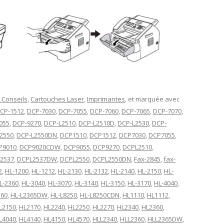
 Conseils
,
Cartouches Laser
,
Imprimantes
, et marquée avec
CP-1512
,
DCP-7030
,
DCP-7055
,
DCP-7060
,
DCP-7065
,
DCP-7070
,
055
,
DCP-9270
,
DCP-L2510
,
DCP-L2510D
,
DCP-L2530
,
DCP-
2550
,
DCP-L2550DN
,
DCP1510
,
DCP1512
,
DCP7030
,
DCP7055
,
P9010
,
DCP9020CDW
,
DCP9055
,
DCP9270
,
DCPL2510
,
2537
,
DCPL2537DW
,
DCPL2550
,
DCPL2550DN
,
Fax-2845
,
fax-
2
,
HL-1200
,
HL-1212
,
HL-2130
,
HL-2132
,
HL-2140
,
HL-2150
,
HL-
L-2360
,
HL-3040
,
HL-3070
,
HL-3140
,
HL-3150
,
HL-3170
,
HL-4040
,
360
,
HL-L2365DW
,
HL-L8250
,
HL-L8250CDN
,
HL1110
,
HL1112
,
L2150
,
HL2170
,
HL2240
,
HL2250
,
HL2270
,
HL2340
,
HL2360
,
L4040
,
HL4140
,
HL4150
,
HL4570
,
HLL2340
,
HLL2360
,
HLL2365DW
,