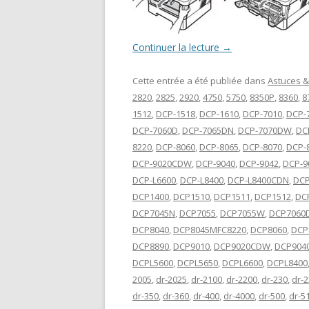
Continuer la lecture
→
Cette entrée a été publiée dans
Astuces &
2820
,
2825
,
2920
,
4750
,
5750
,
8350P
,
8360
,
8
1512
,
DCP-1518
,
DCP-1610
,
DCP-7010
,
DCP-
DCP-7060D
,
DCP-7065DN
,
DCP-7070DW
,
DC
8220
,
DCP-8060
,
DCP-8065
,
DCP-8070
,
DCP-
DCP-9020CDW
,
DCP-9040
,
DCP-9042
,
DCP-9
DCP-L6600
,
DCP-L8400
,
DCP-L8400CDN
,
DCP
DCP1400
,
DCP1510
,
DCP1511
,
DCP1512
,
DC
DCP7045N
,
DCP7055
,
DCP7055W
,
DCP7060
DCP8040
,
DCP8045MFC8220
,
DCP8060
,
DCP
DCP8890
,
DCP9010
,
DCP9020CDW
,
DCP904
DCPL5600
,
DCPL5650
,
DCPL6600
,
DCPL8400
2005
,
dr-2025
,
dr-2100
,
dr-2200
,
dr-230
,
dr-
dr-350
,
dr-360
,
dr-400
,
dr-4000
,
dr-500
,
dr-5