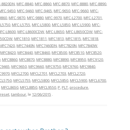
-8820DN
,
MFC-8840
,
MFC-8860
,
MFC-8870
,
MFC-8880
,
MFC-8890
,
MFC-9450
,
MFC-9460
,
MFC-9465
,
MFC-9650
,
MFC-9660
,
MFC-
9860
,
MFC-9870
,
MFC-9880
,
MFC-9970
,
MFC-L2700
,
MFC-L2701
,
L5750
,
MFC-L5755
,
MFC-L5800
,
MFC-L5850
,
MFC-L5900
,
MFC-
FC-L8600
,
MFC-L8600CDW
,
MFC-L8650
,
MFC-L8650CDW
,
MFC-
550CDW
,
MFC1810
,
MFC1811
,
MFC1813
,
MFC1815
,
MFC1818
,
MFC7420
,
MFC7440N
,
MFC7460DN
,
MFC7820N
,
MFC7840W
,
,
MFC8420
,
MFC8440
,
MFC8460
,
MFC8500
,
MFC8510
,
MFC8520
,
0
,
MFC8860
,
MFC8870
,
MFC8880
,
MFC8890
,
MFC8950
,
MFC9120
,
C9465
,
MFC9650
,
MFC9660
,
MFC9750
,
MFC9760
,
MFC9840
,
C9970
,
MFCL2700
,
MFCL2701
,
MFCL2703
,
MFCL2720
,
CL5750
,
MFCL5755
,
MFCL5800
,
MFCL5850
,
MFCL5900
,
MFCL6700
,
,
MFCL8650
,
MFCL8850
,
MFCL9550
,
P
,
PLT
,
procedure
,
reset
,
tambour
, le
12/06/2015
.