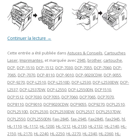
Continuer la lecture
→
Cette entrée a été publiée dans
Astuces & Conseils
,
Cartouches
Laser
,
Imprimantes
, et marquée avec
2945
,
brother
,
cartouche
,
DCP
,
DCP-1510
,
DCP-1512
,
DCP-7030
,
DCP-7055
,
DCP-7060
,
DCP-
7065
,
DCP-7070
,
DCP-8110
,
DCP-9010
,
DCP-9020CDW
,
DCP-9055
,
DCP-9270
,
DCP-L2510
,
DCP-L2510D
,
DCP-L2530
,
DCP-L2530DW
,
DCP-
L2537
,
DCP-L2537DW
,
DCP-L2550
,
DCP-L2550DN
,
DCP1510
,
DCP1512
,
DCP7030
,
DCP7055
,
DCP7060
,
DCP7065
,
DCP7070
,
DCP8110
,
DCP9010
,
DCP9020CDW
,
DCP9055
,
DCP9270
,
DCPL2510
,
DCPL2510D
,
DCPL2530
,
DCPL2530DW
,
DCPL2537
,
DCPL2537DW
,
DCPL2550
,
DCPL2550DN
,
Fax-2845
,
fax-2945
,
Fax2845
,
fax2945
,
hl
,
HL-1110
,
HL-1112
,
HL-1200
,
HL-1212
,
HL-2130
,
HL-2132
,
HL-2140
,
HL-
2150
,
HL-2170
,
HL-2240
,
HL-2250
,
HL-2270
,
HL-2340
,
HL-2360
,
HL-