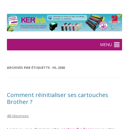
KERink
Spécialiste de la cartouche jet d'encre et laser sur Rennes depuis
2005
Aller
MENU
au
contenu
ARCHIVES PAR ÉTIQUETTE :
HL-2360
Comment réinitialiser ses cartouches
Brother ?
48 réponses