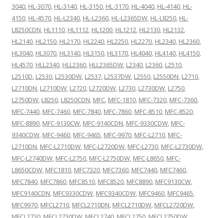
3040
,
HL-3070
,
HL-3140
,
HL-3150
,
HL-3170
,
HL-4040
,
HL-4140
,
HL-
4150
,
HL-4570
,
HL-L2340
,
HL-L2360
,
HL-L2365DW
,
HL-L8250
,
HL-
L8250CDN
,
HL1110
,
HL1112
,
HL1200
,
HL1212
,
HL2130
,
HL2132
,
HL2140
,
HL2150
,
HL2170
,
HL2240
,
HL2250
,
HL2270
,
HL2340
,
HL2360
,
HL3040
,
HL3070
,
HL3140
,
HL3150
,
HL3170
,
HL4040
,
HL4140
,
HL4150
,
HL4570
,
HLL2340
,
HLL2360
,
HLL2365DW
,
L2340
,
L2360
,
L2510
,
L2510D
,
L2530
,
L2530DW
,
L2537
,
L2537DW
,
L2550
,
L2550DN
,
L2710
,
L2710DN
,
L2710DW
,
L2720
,
L2720DW
,
L2730
,
L2730DW
,
L2750
,
L2750DW
,
L8250
,
L8250CDN
,
MFC
,
MFC-1810
,
MFC-7320
,
MFC-7360
,
MFC-7440
,
MFC-7460
,
MFC-7840
,
MFC-7860
,
MFC-8510
,
MFC-8520
,
MFC-8890
,
MFC-9130CW
,
MFC-9140CDN
,
MFC-9330CDW
,
MFC-
9340CDW
,
MFC-9460
,
MFC-9465
,
MFC-9970
,
MFC-L2710
,
MFC-
L2710DN
,
MFC-L2710DW
,
MFC-L2720DW
,
MFC-L2730
,
MFC-L2730DW
,
MFC-L2740DW
,
MFC-L2750
,
MFC-L2750DW
,
MFC-L8650
,
MFC-
L8650CDW
,
MFC1810
,
MFC7320
,
MFC7360
,
MFC7440
,
MFC7460
,
MFC7840
,
MFC7860
,
MFC8510
,
MFC8520
,
MFC8890
,
MFC9130CW
,
MFC9140CDN
,
MFC9330CDW
,
MFC9340CDW
,
MFC9460
,
MFC9465
,
MFC9970
,
MFCL2710
,
MFCL2710DN
,
MFCL2710DW
,
MFCL2720DW
,
MFCL2730
,
MFCL2730DW
,
MFCL2740
,
MFCL2750
,
MFCL2750DW
,