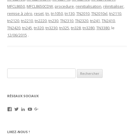
MFCL8650
,
MFCL8650CDW
,
procedure
,
reinitialisation
,
réinitialiser
,
remise à zéro
,
reset
,
tn
,
tn1050
,
tn130
,
TN2010
,
TN2010xl
,
tn2110
,
tn2120
,
tn2210
,
tn2220
,
tn230
,
TN2310
,
TN2320
,
tn241
,
TN2410
,
TN2420
,
tn245
,
tn320
,
tn3230
,
tn325
,
tn328
,
tn3280
,
TN3380
, le
12/06/2015
.
Rechercher :
RÉSEAUX SOCIAUX
Voir
Voir
Voir
Voir
Voir
le
le
le
le
le
profil
profil
profil
profil
profil
de
de
de
de
de
rechargez.vos.cartouches
kerinkrennes
yvan-
UCu9mJk9mq0utOyDupKrDbkA
109143889799701306392
LIKEZ-NOUS !
sur
sur
poirier-
sur
sur