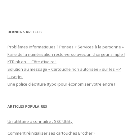
Facebook
Twitter
du-
YouTube
Google+
lavouer-
b69287
sur
LinkedIn
DERNIERS ARTICLES
Problèmes informatiques ? Pensez « Services à la personne »
Faire de la numérisation recto-verso avec un chargeur simple !
KERink en … Côte d’ivoire !
Solution au message « Cartouche non autorisée » sur les HP
Laserjet
Une police d’écriture (typo) pour économiser votre encre !
ARTICLES POPULAIRES
Un utilitaire à connaître : SSC Utility
Comment réinitialiser ses cartouches Brother ?