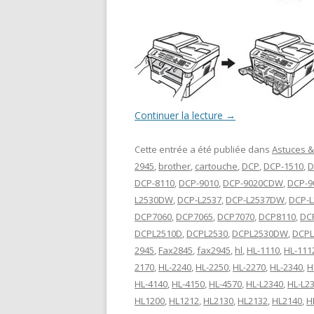
Continuer la lecture
→
Cette entrée a été publiée dans
Astuces &
2945
,
brother
,
cartouche
,
DCP
,
DCP-1510
,
D
DCP-8110
,
DCP-9010
,
DCP-9020CDW
,
DCP-9
L2530DW
,
DCP-L2537
,
DCP-L2537DW
,
DCP-L
DCP7060
,
DCP7065
,
DCP7070
,
DCP8110
,
DC
DCPL2510D
,
DCPL2530
,
DCPL2530DW
,
DCPL
2945
,
Fax2845
,
fax2945
,
hl
,
HL-1110
,
HL-111
2170
,
HL-2240
,
HL-2250
,
HL-2270
,
HL-2340
,
H
HL-4140
,
HL-4150
,
HL-4570
,
HL-L2340
,
HL-L2
HL1200
,
HL1212
,
HL2130
,
HL2132
,
HL2140
,
H