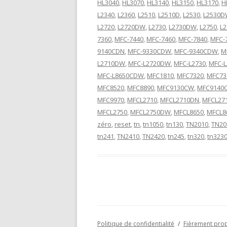
HL3040
,
HL3070
,
HL3140
,
HL3150
,
HL3170
,
H
L2340
,
L2360
,
L2510
,
L2510D
,
L2530
,
L2530
L2720
,
L2720DW
,
L2730
,
L2730DW
,
L2750
,
L
7360
,
MFC-7440
,
MFC-7460
,
MFC-7840
,
MFC-
9140CDN
,
MFC-9330CDW
,
MFC-9340CDW
,
M
L2710DW
,
MFC-L2720DW
,
MFC-L2730
,
MFC-
MFC-L8650CDW
,
MFC1810
,
MFC7320
,
MFC73
MFC8520
,
MFC8890
,
MFC9130CW
,
MFC9140
MFC9970
,
MFCL2710
,
MFCL2710DN
,
MFCL27
MFCL2750
,
MFCL2750DW
,
MFCL8650
,
MFCL8
zéro
,
reset
,
tn
,
tn1050
,
tn130
,
TN2010
,
TN20
tn241
,
TN2410
,
TN2420
,
tn245
,
tn320
,
tn323
Politique de confidentialité
Fièrement pro