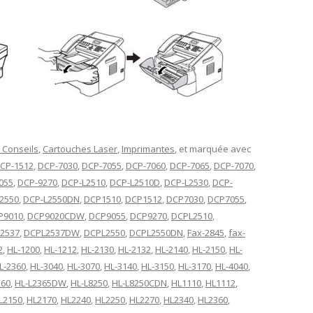
 Conseils
,
Cartouches Laser
,
Imprimantes
, et marquée avec
CP-1512
,
DCP-7030
,
DCP-7055
,
DCP-7060
,
DCP-7065
,
DCP-7070
,
055
,
DCP-9270
,
DCP-L2510
,
DCP-L2510D
,
DCP-L2530
,
DCP-
2550
,
DCP-L2550DN
,
DCP1510
,
DCP1512
,
DCP7030
,
DCP7055
,
P9010
,
DCP9020CDW
,
DCP9055
,
DCP9270
,
DCPL2510
,
2537
,
DCPL2537DW
,
DCPL2550
,
DCPL2550DN
,
Fax-2845
,
fax-
2
,
HL-1200
,
HL-1212
,
HL-2130
,
HL-2132
,
HL-2140
,
HL-2150
,
HL-
L-2360
,
HL-3040
,
HL-3070
,
HL-3140
,
HL-3150
,
HL-3170
,
HL-4040
,
360
,
HL-L2365DW
,
HL-L8250
,
HL-L8250CDN
,
HL1110
,
HL1112
,
L2150
,
HL2170
,
HL2240
,
HL2250
,
HL2270
,
HL2340
,
HL2360
,