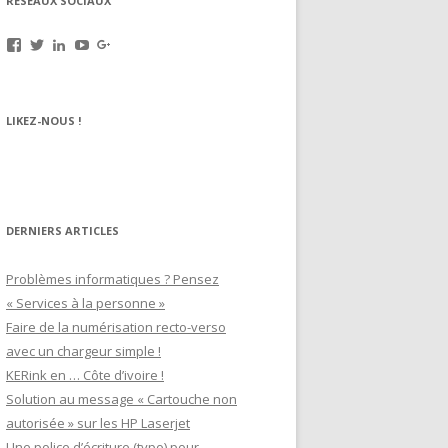
RÉSEAUX SOCIAUX
Voir
Voir
Voir
Voir
Voir
le
le
le
le
le
profil
profil
profil
profil
profil
de
de
de
de
de
rechargez.vos.cartouches
kerinkrennes
yvan-
UCu9mJk9mq0utOyDupKrDbkA
109143889799701306392
LIKEZ-NOUS !
sur
sur
poirier-
sur
sur
Facebook
Twitter
du-
YouTube
Google+
lavouer-
b69287
sur
LinkedIn
DERNIERS ARTICLES
Problèmes informatiques ? Pensez
« Services à la personne »
Faire de la numérisation recto-verso
avec un chargeur simple !
KERink en … Côte d’ivoire !
Solution au message « Cartouche non
autorisée » sur les HP Laserjet
Une police d’écriture (typo) pour