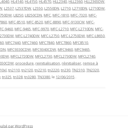
L4040
,
HL4140
,
HL4150
,
HL4570
,
HLL2340
,
HLL2360
,
HLL2365DW
,
DW
,
L2537
,
L2537DW
,
L2550
,
L2550DN
,
L2710
,
L2710DN
,
L2710DW
,
2750DW
,
L8250
,
L8250CDN
,
MFC
,
MFC-1810
,
MFC-7320
,
MFC-
7860
,
MFC-8510
,
MFC-8520
,
MFC-8890
,
MFC-9130CW
,
MFC-
FC-9460
,
MFC-9465
,
MFC-9970
,
MFC-L2710
,
MFC-L2710DN
,
MFC-
L2730DW
,
MFC-L2740DW
,
MFC-L2750
,
MFC-L2750DW
,
MFC-L8650
,
60
,
MFC7440
,
MFC7460
,
MFC7840
,
MFC7860
,
MFC8510
,
CDN
,
MFC9330CDW
,
MFC9340CDW
,
MFC9460
,
MFC9465
,
10DW
,
MFCL2720DW
,
MFCL2730
,
MFCL2730DW
,
MFCL2740
,
650CDW
,
procedure
,
reinitialisation
,
réinitialiser
,
remise à
10xl
,
tn2110
,
tn2120
,
tn2210
,
tn2220
,
tn230
,
TN2310
,
TN2320
,
0
,
tn325
,
tn328
,
tn3280
,
TN3380
, le
12/06/2015
.
pulsé par WordPress