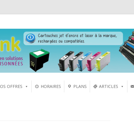
 laser sur Rennes depuis 2005
Aller
OS OFFRES
HORAIRES
PLANS
ARTICLES
au
contenu