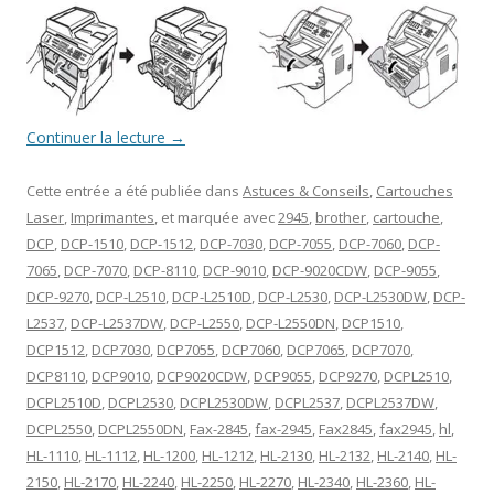
Continuer la lecture
→
Cette entrée a été publiée dans
Astuces & Conseils
,
Cartouches
Laser
,
Imprimantes
, et marquée avec
2945
,
brother
,
cartouche
,
DCP
,
DCP-1510
,
DCP-1512
,
DCP-7030
,
DCP-7055
,
DCP-7060
,
DCP-
7065
,
DCP-7070
,
DCP-8110
,
DCP-9010
,
DCP-9020CDW
,
DCP-9055
,
DCP-9270
,
DCP-L2510
,
DCP-L2510D
,
DCP-L2530
,
DCP-L2530DW
,
DCP-
L2537
,
DCP-L2537DW
,
DCP-L2550
,
DCP-L2550DN
,
DCP1510
,
DCP1512
,
DCP7030
,
DCP7055
,
DCP7060
,
DCP7065
,
DCP7070
,
DCP8110
,
DCP9010
,
DCP9020CDW
,
DCP9055
,
DCP9270
,
DCPL2510
,
DCPL2510D
,
DCPL2530
,
DCPL2530DW
,
DCPL2537
,
DCPL2537DW
,
DCPL2550
,
DCPL2550DN
,
Fax-2845
,
fax-2945
,
Fax2845
,
fax2945
,
hl
,
HL-1110
,
HL-1112
,
HL-1200
,
HL-1212
,
HL-2130
,
HL-2132
,
HL-2140
,
HL-
2150
,
HL-2170
,
HL-2240
,
HL-2250
,
HL-2270
,
HL-2340
,
HL-2360
,
HL-