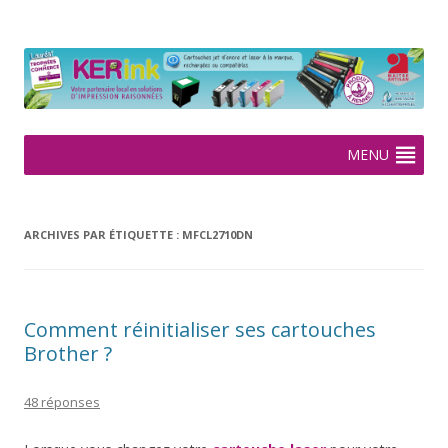
KERink
Spécialiste de la cartouche jet d'encre et laser sur Rennes depuis
2005
Aller
MENU
au
contenu
ARCHIVES PAR ÉTIQUETTE :
MFCL2710DN
Comment réinitialiser ses cartouches
Brother ?
48 réponses