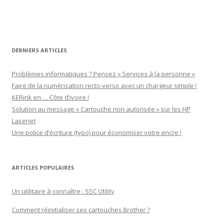
Facebook
Twitter
du-
YouTube
Google+
lavouer-
b69287
sur
LinkedIn
DERNIERS ARTICLES
Problèmes informatiques ? Pensez « Services à la personne »
Faire de la numérisation recto-verso avec un chargeur simple !
KERink en … Côte d’ivoire !
Solution au message « Cartouche non autorisée » sur les HP
Laserjet
Une police d’écriture (typo) pour économiser votre encre !
ARTICLES POPULAIRES
Un utilitaire à connaître : SSC Utility
Comment réinitialiser ses cartouches Brother ?