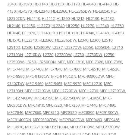
3040
,
HL-3070
,
HL-3140
,
HL-3150
,
HL-3170
,
HL-4040
,
HL-4140
,
HL-
4150
,
HL-4570
,
HL-L2340
,
HL-L2360
,
HL-L2365DW
,
HL-L8250
,
HL-
L8250CDN
,
HL1110
,
HL1112
,
HL1200
,
HL1212
,
HL2130
,
HL2132
,
HL2140
,
HL2150
,
HL2170
,
HL2240
,
HL2250
,
HL2270
,
HL2340
,
HL2360
,
HL3040
,
HL3070
,
HL3140
,
HL3150
,
HL3170
,
HL4040
,
HL4140
,
HL4150
,
HL4570
,
HLL2340
,
HLL2360
,
HLL2365DW
,
L2340
,
L2360
,
L2510
,
L2510D
,
L2530
,
L2530DW
,
L2537
,
L2537DW
,
L2550
,
L2550DN
,
L2710
,
L2710DN
,
L2710DW
,
L2720
,
L2720DW
,
L2730
,
L2730DW
,
L2750
,
L2750DW
,
L8250
,
L8250CDN
,
MFC
,
MFC-1810
,
MFC-7320
,
MFC-7360
,
MFC-7440
,
MFC-7460
,
MFC-7840
,
MFC-7860
,
MFC-8510
,
MFC-8520
,
MFC-8890
,
MFC-9130CW
,
MFC-9140CDN
,
MFC-9330CDW
,
MFC-
9340CDW
,
MFC-9460
,
MFC-9465
,
MFC-9970
,
MFC-L2710
,
MFC-
L2710DN
,
MFC-L2710DW
,
MFC-L2720DW
,
MFC-L2730
,
MFC-L2730DW
,
MFC-L2740DW
,
MFC-L2750
,
MFC-L2750DW
,
MFC-L8650
,
MFC-
L8650CDW
,
MFC1810
,
MFC7320
,
MFC7360
,
MFC7440
,
MFC7460
,
MFC7840
,
MFC7860
,
MFC8510
,
MFC8520
,
MFC8890
,
MFC9130CW
,
MFC9140CDN
,
MFC9330CDW
,
MFC9340CDW
,
MFC9460
,
MFC9465
,
MFC9970
,
MFCL2710
,
MFCL2710DN
,
MFCL2710DW
,
MFCL2720DW
,
MFCL2730
,
MFCL2730DW
,
MFCL2740
,
MFCL2750
,
MFCL2750DW
,