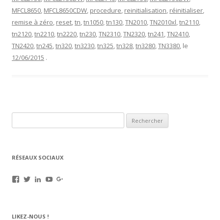
MFCL8650
,
MFCL8650CDW
,
procedure
,
reinitialisation
,
réinitialiser
,
remise à zéro
,
reset
,
tn
,
tn1050
,
tn130
,
TN2010
,
TN2010xl
,
tn2110
,
tn2120
,
tn2210
,
tn2220
,
tn230
,
TN2310
,
TN2320
,
tn241
,
TN2410
,
TN2420
,
tn245
,
tn320
,
tn3230
,
tn325
,
tn328
,
tn3280
,
TN3380
, le
12/06/2015
.
Rechercher :
RÉSEAUX SOCIAUX
Voir
Voir
Voir
Voir
Voir
le
le
le
le
le
profil
profil
profil
profil
profil
de
de
de
de
de
rechargez.vos.cartouches
kerinkrennes
yvan-
UCu9mJk9mq0utOyDupKrDbkA
109143889799701306392
LIKEZ-NOUS !
sur
sur
poirier-
sur
sur