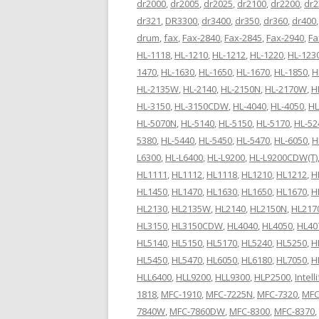
dr2000
,
dr2005
,
dr2025
,
dr2100
,
dr2200
,
dr2
dr321
,
DR3300
,
dr3400
,
dr350
,
dr360
,
dr400
drum
,
fax
,
Fax-2840
,
Fax-2845
,
Fax-2940
,
Fa
HL-1118
,
HL-1210
,
HL-1212
,
HL-1220
,
HL-123
1470
,
HL-1630
,
HL-1650
,
HL-1670
,
HL-1850
,
H
HL-2135W
,
HL-2140
,
HL-2150N
,
HL-2170W
,
H
HL-3150
,
HL-3150CDW
,
HL-4040
,
HL-4050
,
HL
HL-5070N
,
HL-5140
,
HL-5150
,
HL-5170
,
HL-52
5380
,
HL-5440
,
HL-5450
,
HL-5470
,
HL-6050
,
H
L6300
,
HL-L6400
,
HL-L9200
,
HL-L9200CDW(T)
HL1111
,
HL1112
,
HL1118
,
HL1210
,
HL1212
,
H
HL1450
,
HL1470
,
HL1630
,
HL1650
,
HL1670
,
H
HL2130
,
HL2135W
,
HL2140
,
HL2150N
,
HL21
HL3150
,
HL3150CDW
,
HL4040
,
HL4050
,
HL40
HL5140
,
HL5150
,
HL5170
,
HL5240
,
HL5250
,
H
HL5450
,
HL5470
,
HL6050
,
HL6180
,
HL7050
,
H
HLL6400
,
HLL9200
,
HLL9300
,
HLP2500
,
Intell
1818
,
MFC-1910
,
MFC-7225N
,
MFC-7320
,
MFC
7840W
,
MFC-7860DW
,
MFC-8300
,
MFC-8370
,