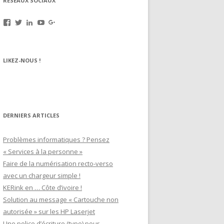
RÉSEAUX SOCIAUX
Voir
Voir
Voir
Voir
Voir
le
le
le
le
le
profil
profil
profil
profil
profil
de
de
de
de
de
rechargez.vos.cartouches
kerinkrennes
yvan-
UCu9mJk9mq0utOyDupKrDbkA
109143889799701306392
LIKEZ-NOUS !
sur
sur
poirier-
sur
sur
Facebook
Twitter
du-
YouTube
Google+
lavouer-
b69287
sur
LinkedIn
DERNIERS ARTICLES
Problèmes informatiques ? Pensez
« Services à la personne »
Faire de la numérisation recto-verso
avec un chargeur simple !
KERink en … Côte d’ivoire !
Solution au message « Cartouche non
autorisée » sur les HP Laserjet
Une police d’écriture (typo) pour