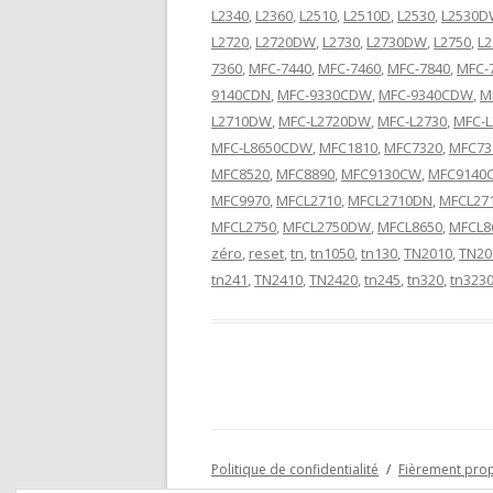
L2340
,
L2360
,
L2510
,
L2510D
,
L2530
,
L2530
L2720
,
L2720DW
,
L2730
,
L2730DW
,
L2750
,
L
7360
,
MFC-7440
,
MFC-7460
,
MFC-7840
,
MFC-
9140CDN
,
MFC-9330CDW
,
MFC-9340CDW
,
M
L2710DW
,
MFC-L2720DW
,
MFC-L2730
,
MFC-
MFC-L8650CDW
,
MFC1810
,
MFC7320
,
MFC73
MFC8520
,
MFC8890
,
MFC9130CW
,
MFC9140
MFC9970
,
MFCL2710
,
MFCL2710DN
,
MFCL27
MFCL2750
,
MFCL2750DW
,
MFCL8650
,
MFCL8
zéro
,
reset
,
tn
,
tn1050
,
tn130
,
TN2010
,
TN20
tn241
,
TN2410
,
TN2420
,
tn245
,
tn320
,
tn323
Politique de confidentialité
Fièrement pro