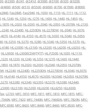
30
,
dr2300
,
dr241
,
dr241cl
,
dr3000
,
dr3100
,
dr320
,
dr3200
,
,
dr4000
,
dr500
,
dr510
,
dr5500
,
dr6000
,
dr700
,
dr7000
,
dr8000
,
x2840
,
Fax2845
,
Fax2940
,
HL-1030
,
HL-1110
,
HL-1111
,
HL-1112
,
0
,
HL-1240
,
HL-1250
,
HL-1270
,
HL-1430
,
HL-1440
,
HL-1450
,
HL-
L-1870
,
HL-2020
,
HL-2030
,
HL-2040
,
HL-2050
,
HL-2070N
,
HL-2130
,
L-2240
,
HL-2240D
,
HL-2250DN
,
HL-2270DW
,
HL-3040
,
HL-3070
,
-4070
,
HL-4140
,
HL-4150
,
HL-4570
,
HL-5030
,
HL-5040
,
HL-5050
,
40
,
HL-5250
,
HL-5270
,
HL-5280
,
HL-5340
,
HL-5350
,
HL-5370
,
HL-
L-6180
,
HL-L5000
,
HL-L5100
,
HL-L5200
,
HL-L6200
,
HL-L6250
,
HL-
,
HL-L9300
,
HL-L9300CDW(T)(TT)
,
HL-P2500
,
HL1030
,
HL1110
,
L1220
,
HL1230
,
HL1240
,
HL1250
,
HL1270
,
HL1430
,
HL1440
,
L1850
,
HL1870
,
HL2020
,
HL2030
,
HL2040
,
HL2050
,
HL2070N
,
70W
,
HL2240
,
HL2240D
,
HL2250DN
,
HL2270DW
,
HL3040
,
HL3070
,
70
,
HL4140
,
HL4150
,
HL4570
,
HL5030
,
HL5040
,
HL5050
,
HL5070N
,
L5270
,
HL5280
,
HL5340
,
HL5350
,
HL5370
,
HL5380
,
HL5440
,
LL5000
,
HLL5100
,
HLL5200
,
HLL6200
,
HLL6250
,
HLL6300
,
ifax
,
L2720
,
MFC-1810
,
MFC-1811
,
MFC-1813
,
MFC-1815
,
MFC-
-7360N
,
MFC-7420
,
MFC-7440N
,
MFC-7460DN
,
MFC-7820N
,
MFC-
MFC-8380
,
MFC-8420
,
MFC-8440
,
MFC-8460
,
MFC-8500
,
MFC-