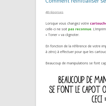
Comment réinitialiser se
48 réponses
Lorsque vous changez votre
cartouch
celle-ci ne soit
pas reconnue
. L’impri
« Toner » va clignoter.
En fonction de la référence de votre im
à zéro) à effectuer pour que les carto
Beaucoup de manipulations se font cap