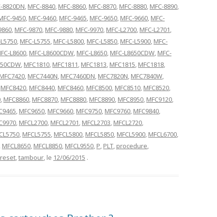
-8820DN
,
MFC-8840
,
MFC-8860
,
MFC-8870
,
MFC-8880
,
MFC-8890
,
MFC-9450
,
MFC-9460
,
MFC-9465
,
MFC-9650
,
MFC-9660
,
MFC-
9860
,
MFC-9870
,
MFC-9880
,
MFC-9970
,
MFC-L2700
,
MFC-L2701
,
L5750
,
MFC-L5755
,
MFC-L5800
,
MFC-L5850
,
MFC-L5900
,
MFC-
FC-L8600
,
MFC-L8600CDW
,
MFC-L8650
,
MFC-L8650CDW
,
MFC-
550CDW
,
MFC1810
,
MFC1811
,
MFC1813
,
MFC1815
,
MFC1818
,
MFC7420
,
MFC7440N
,
MFC7460DN
,
MFC7820N
,
MFC7840W
,
,
MFC8420
,
MFC8440
,
MFC8460
,
MFC8500
,
MFC8510
,
MFC8520
,
0
,
MFC8860
,
MFC8870
,
MFC8880
,
MFC8890
,
MFC8950
,
MFC9120
,
C9465
,
MFC9650
,
MFC9660
,
MFC9750
,
MFC9760
,
MFC9840
,
C9970
,
MFCL2700
,
MFCL2701
,
MFCL2703
,
MFCL2720
,
CL5750
,
MFCL5755
,
MFCL5800
,
MFCL5850
,
MFCL5900
,
MFCL6700
,
,
MFCL8650
,
MFCL8850
,
MFCL9550
,
P
,
PLT
,
procedure
,
reset
,
tambour
, le
12/06/2015
.