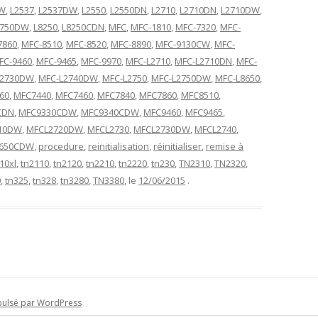
DW
,
L2537
,
L2537DW
,
L2550
,
L2550DN
,
L2710
,
L2710DN
,
L2710DW
,
2750DW
,
L8250
,
L8250CDN
,
MFC
,
MFC-1810
,
MFC-7320
,
MFC-
7860
,
MFC-8510
,
MFC-8520
,
MFC-8890
,
MFC-9130CW
,
MFC-
FC-9460
,
MFC-9465
,
MFC-9970
,
MFC-L2710
,
MFC-L2710DN
,
MFC-
L2730DW
,
MFC-L2740DW
,
MFC-L2750
,
MFC-L2750DW
,
MFC-L8650
,
60
,
MFC7440
,
MFC7460
,
MFC7840
,
MFC7860
,
MFC8510
,
CDN
,
MFC9330CDW
,
MFC9340CDW
,
MFC9460
,
MFC9465
,
10DW
,
MFCL2720DW
,
MFCL2730
,
MFCL2730DW
,
MFCL2740
,
650CDW
,
procedure
,
reinitialisation
,
réinitialiser
,
remise à
10xl
,
tn2110
,
tn2120
,
tn2210
,
tn2220
,
tn230
,
TN2310
,
TN2320
,
0
,
tn325
,
tn328
,
tn3280
,
TN3380
, le
12/06/2015
.
pulsé par WordPress