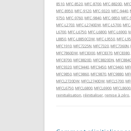
8510
,
MFC-8520
,
MFC-8700
,
MFC-8820D
,
MFC
MFC-8950
,
MFC-9120
,
MFC-9320
,
MFC-9440
,
9750
,
MFC-9760
,
MFC-9840
,
MFC-9850
,
MFC-
MFC-L2703
,
MFC-L2740DW
,
MFC-L5700
,
MFC-
L6700
,
MFC-L6750
,
MFC-L6800
,
MFC-L6900
,
M
L8850
,
MFC-L8850CDW
,
MFC-L9550
,
MFC-L9
MFC1910
,
MFC7225N
,
MFC7320
,
MFC7360N
,
MFC7860DW
,
MFC8300
,
MFC8370
,
MFC8380
MFC8700
,
MFC8820D
,
MFC8820DN
,
MFC884
MFC9320
,
MFC9440
,
MFC9450
,
MFC9460
,
MF
MFC9850
,
MFC9860
,
MFC9870
,
MFC9880
,
MF
MFCL2720DW
,
MFCL2740DW
,
MFCL5700
,
MF
MFCL6750
,
MFCL6800
,
MFCL6900
,
MFCL8600
reinitialisation
,
réinitialiser
,
remise à zéro
,