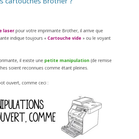
s cartouches Brother ?
e laser
pour votre imprimante Brother, il arrive que
mante indique toujours «
Cartouche vide
» ou le voyant
primante, il existe une
petite manipulation
(de remise
uches soient reconnues comme étant pleines.
ot ouvert, comme ceci :