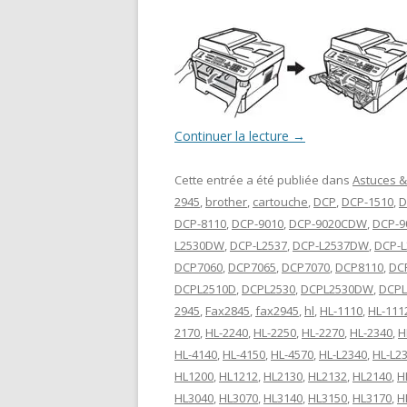
Continuer la lecture
→
Cette entrée a été publiée dans
Astuces &
2945
,
brother
,
cartouche
,
DCP
,
DCP-1510
,
D
DCP-8110
,
DCP-9010
,
DCP-9020CDW
,
DCP-9
L2530DW
,
DCP-L2537
,
DCP-L2537DW
,
DCP-L
DCP7060
,
DCP7065
,
DCP7070
,
DCP8110
,
DC
DCPL2510D
,
DCPL2530
,
DCPL2530DW
,
DCPL
2945
,
Fax2845
,
fax2945
,
hl
,
HL-1110
,
HL-111
2170
,
HL-2240
,
HL-2250
,
HL-2270
,
HL-2340
,
H
HL-4140
,
HL-4150
,
HL-4570
,
HL-L2340
,
HL-L2
HL1200
,
HL1212
,
HL2130
,
HL2132
,
HL2140
,
H
HL3040
,
HL3070
,
HL3140
,
HL3150
,
HL3170
,
H