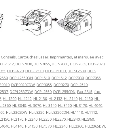
 Conseils
,
Cartouches Laser
,
Imprimantes
, et marquée avec
CP-1512
,
DCP-7030
,
DCP-7055
,
DCP-7060
,
DCP-7065
,
DCP-7070
,
055
,
DCP-9270
,
DCP-L2510
,
DCP-L2510D
,
DCP-L2530
,
DCP-
2550
,
DCP-L2550DN
,
DCP1510
,
DCP1512
,
DCP7030
,
DCP7055
,
P9010
,
DCP9020CDW
,
DCP9055
,
DCP9270
,
DCPL2510
,
2537
,
DCPL2537DW
,
DCPL2550
,
DCPL2550DN
,
Fax-2845
,
fax-
2
,
HL-1200
,
HL-1212
,
HL-2130
,
HL-2132
,
HL-2140
,
HL-2150
,
HL-
L-2360
,
HL-3040
,
HL-3070
,
HL-3140
,
HL-3150
,
HL-3170
,
HL-4040
,
360
,
HL-L2365DW
,
HL-L8250
,
HL-L8250CDN
,
HL1110
,
HL1112
,
L2150
,
HL2170
,
HL2240
,
HL2250
,
HL2270
,
HL2340
,
HL2360
,
L4040
,
HL4140
,
HL4150
,
HL4570
,
HLL2340
,
HLL2360
,
HLL2365DW
,