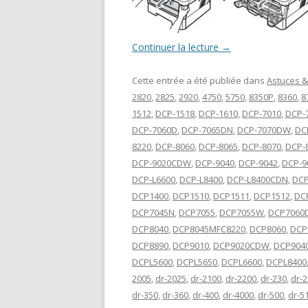
Continuer la lecture
→
Cette entrée a été publiée dans
Astuces &
2820
,
2825
,
2920
,
4750
,
5750
,
8350P
,
8360
,
8
1512
,
DCP-1518
,
DCP-1610
,
DCP-7010
,
DCP-
DCP-7060D
,
DCP-7065DN
,
DCP-7070DW
,
DC
8220
,
DCP-8060
,
DCP-8065
,
DCP-8070
,
DCP-
DCP-9020CDW
,
DCP-9040
,
DCP-9042
,
DCP-9
DCP-L6600
,
DCP-L8400
,
DCP-L8400CDN
,
DCP
DCP1400
,
DCP1510
,
DCP1511
,
DCP1512
,
DC
DCP7045N
,
DCP7055
,
DCP7055W
,
DCP7060
DCP8040
,
DCP8045MFC8220
,
DCP8060
,
DCP
DCP8890
,
DCP9010
,
DCP9020CDW
,
DCP904
DCPL5600
,
DCPL5650
,
DCPL6600
,
DCPL8400
2005
,
dr-2025
,
dr-2100
,
dr-2200
,
dr-230
,
dr-
dr-350
,
dr-360
,
dr-400
,
dr-4000
,
dr-500
,
dr-5