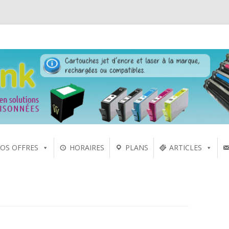
 laser sur Rennes depuis 2005
Aller
OS OFFRES
HORAIRES
PLANS
ARTICLES
au
contenu