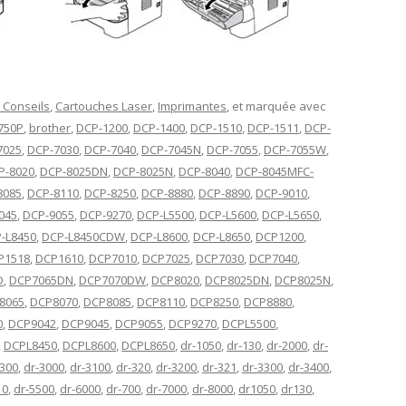
 Conseils
,
Cartouches Laser
,
Imprimantes
, et marquée avec
750P
,
brother
,
DCP-1200
,
DCP-1400
,
DCP-1510
,
DCP-1511
,
DCP-
7025
,
DCP-7030
,
DCP-7040
,
DCP-7045N
,
DCP-7055
,
DCP-7055W
,
P-8020
,
DCP-8025DN
,
DCP-8025N
,
DCP-8040
,
DCP-8045MFC-
8085
,
DCP-8110
,
DCP-8250
,
DCP-8880
,
DCP-8890
,
DCP-9010
,
045
,
DCP-9055
,
DCP-9270
,
DCP-L5500
,
DCP-L5600
,
DCP-L5650
,
-L8450
,
DCP-L8450CDW
,
DCP-L8600
,
DCP-L8650
,
DCP1200
,
P1518
,
DCP1610
,
DCP7010
,
DCP7025
,
DCP7030
,
DCP7040
,
D
,
DCP7065DN
,
DCP7070DW
,
DCP8020
,
DCP8025DN
,
DCP8025N
,
8065
,
DCP8070
,
DCP8085
,
DCP8110
,
DCP8250
,
DCP8880
,
0
,
DCP9042
,
DCP9045
,
DCP9055
,
DCP9270
,
DCPL5500
,
,
DCPL8450
,
DCPL8600
,
DCPL8650
,
dr-1050
,
dr-130
,
dr-2000
,
dr-
2300
,
dr-3000
,
dr-3100
,
dr-320
,
dr-3200
,
dr-321
,
dr-3300
,
dr-3400
,
10
,
dr-5500
,
dr-6000
,
dr-700
,
dr-7000
,
dr-8000
,
dr1050
,
dr130
,