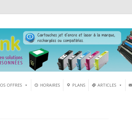
 laser sur Rennes depuis 2005
Aller
OS OFFRES
HORAIRES
PLANS
ARTICLES
au
contenu