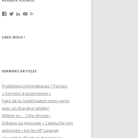
RÉSEAUX SOCIAUX
Voir
Voir
Voir
Voir
Voir
le
le
le
le
le
profil
profil
profil
profil
profil
de
de
de
de
de
rechargez.vos.cartouches
kerinkrennes
yvan-
UCu9mJk9mq0utOyDupKrDbkA
109143889799701306392
LIKEZ-NOUS !
sur
sur
poirier-
sur
sur
Facebook
Twitter
du-
YouTube
Google+
lavouer-
b69287
sur
LinkedIn
DERNIERS ARTICLES
Problèmes informatiques ? Pensez
« Services à la personne »
Faire de la numérisation recto-verso
avec un chargeur simple !
KERink en … Côte d’ivoire !
Solution au message « Cartouche non
autorisée » sur les HP Laserjet
Une police d’écriture (typo) pour