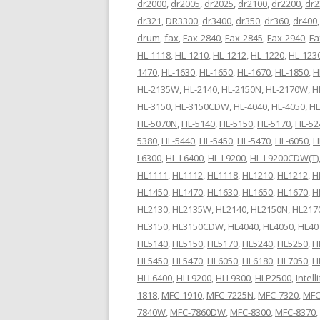
dr2000
,
dr2005
,
dr2025
,
dr2100
,
dr2200
,
dr2
dr321
,
DR3300
,
dr3400
,
dr350
,
dr360
,
dr400
drum
,
fax
,
Fax-2840
,
Fax-2845
,
Fax-2940
,
Fa
HL-1118
,
HL-1210
,
HL-1212
,
HL-1220
,
HL-123
1470
,
HL-1630
,
HL-1650
,
HL-1670
,
HL-1850
,
H
HL-2135W
,
HL-2140
,
HL-2150N
,
HL-2170W
,
H
HL-3150
,
HL-3150CDW
,
HL-4040
,
HL-4050
,
HL
HL-5070N
,
HL-5140
,
HL-5150
,
HL-5170
,
HL-52
5380
,
HL-5440
,
HL-5450
,
HL-5470
,
HL-6050
,
H
L6300
,
HL-L6400
,
HL-L9200
,
HL-L9200CDW(T)
HL1111
,
HL1112
,
HL1118
,
HL1210
,
HL1212
,
H
HL1450
,
HL1470
,
HL1630
,
HL1650
,
HL1670
,
H
HL2130
,
HL2135W
,
HL2140
,
HL2150N
,
HL21
HL3150
,
HL3150CDW
,
HL4040
,
HL4050
,
HL40
HL5140
,
HL5150
,
HL5170
,
HL5240
,
HL5250
,
H
HL5450
,
HL5470
,
HL6050
,
HL6180
,
HL7050
,
H
HLL6400
,
HLL9200
,
HLL9300
,
HLP2500
,
Intell
1818
,
MFC-1910
,
MFC-7225N
,
MFC-7320
,
MFC
7840W
,
MFC-7860DW
,
MFC-8300
,
MFC-8370
,