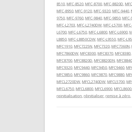
8510
,
MFC-8520
,
MFC-8700
,
MFC-8820D
,
MFC
MFC-8950
,
MFC-9120
,
MFC-9320
,
MFC-9440
,
9750
,
MFC-9760
,
MFC-9840
,
MFC-9850
,
MFC-
MFC-L2703
,
MFC-L2740DW
,
MFC-L5700
,
MFC-
L6700
,
MFC-L6750
,
MFC-L6800
,
MFC-L6900
,
M
L8850
,
MFC-L8850CDW
,
MFC-L9550
,
MFC-L9
MFC1910
,
MFC7225N
,
MFC7320
,
MFC7360N
,
MFC7860DW
,
MFC8300
,
MFC8370
,
MFC8380
MFC8700
,
MFC8820D
,
MFC8820DN
,
MFC884
MFC9320
,
MFC9440
,
MFC9450
,
MFC9460
,
MF
MFC9850
,
MFC9860
,
MFC9870
,
MFC9880
,
MF
MFCL2720DW
,
MFCL2740DW
,
MFCL5700
,
MF
MFCL6750
,
MFCL6800
,
MFCL6900
,
MFCL8600
reinitialisation
,
réinitialiser
,
remise à zéro
,