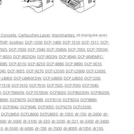
 Conseils
,
Cartouches Laser
,
Imprimantes
, et marquée avec
750P
,
brother
,
DCP-1200
,
DCP-1400
,
DCP-1510
,
DCP-1511
,
DCP-
7025
,
DCP-7030
,
DCP-7040
,
DCP-7045N
,
DCP-7055
,
DCP-7055W
,
P-8020
,
DCP-8025DN
,
DCP-8025N
,
DCP-8040
,
DCP-8045MFC-
8085
,
DCP-8110
,
DCP-8250
,
DCP-8880
,
DCP-8890
,
DCP-9010
,
045
,
DCP-9055
,
DCP-9270
,
DCP-L5500
,
DCP-L5600
,
DCP-L5650
,
-L8450
,
DCP-L8450CDW
,
DCP-L8600
,
DCP-L8650
,
DCP1200
,
P1518
,
DCP1610
,
DCP7010
,
DCP7025
,
DCP7030
,
DCP7040
,
D
,
DCP7065DN
,
DCP7070DW
,
DCP8020
,
DCP8025DN
,
DCP8025N
,
8065
,
DCP8070
,
DCP8085
,
DCP8110
,
DCP8250
,
DCP8880
,
0
,
DCP9042
,
DCP9045
,
DCP9055
,
DCP9270
,
DCPL5500
,
,
DCPL8450
,
DCPL8600
,
DCPL8650
,
dr-1050
,
dr-130
,
dr-2000
,
dr-
2300
,
dr-3000
,
dr-3100
,
dr-320
,
dr-3200
,
dr-321
,
dr-3300
,
dr-3400
,
10
,
dr-5500
,
dr-6000
,
dr-700
,
dr-7000
,
dr-8000
,
dr1050
,
dr130
,