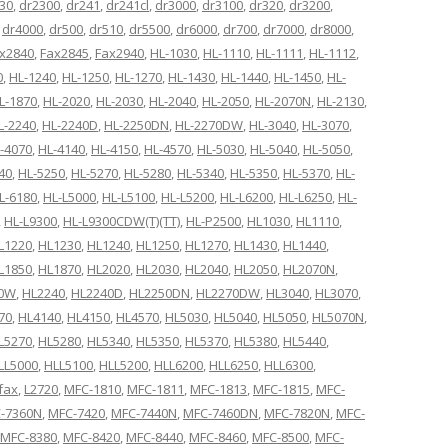
30
,
dr2300
,
dr241
,
dr241cl
,
dr3000
,
dr3100
,
dr320
,
dr3200
,
,
dr4000
,
dr500
,
dr510
,
dr5500
,
dr6000
,
dr700
,
dr7000
,
dr8000
,
x2840
,
Fax2845
,
Fax2940
,
HL-1030
,
HL-1110
,
HL-1111
,
HL-1112
,
0
,
HL-1240
,
HL-1250
,
HL-1270
,
HL-1430
,
HL-1440
,
HL-1450
,
HL-
L-1870
,
HL-2020
,
HL-2030
,
HL-2040
,
HL-2050
,
HL-2070N
,
HL-2130
,
L-2240
,
HL-2240D
,
HL-2250DN
,
HL-2270DW
,
HL-3040
,
HL-3070
,
-4070
,
HL-4140
,
HL-4150
,
HL-4570
,
HL-5030
,
HL-5040
,
HL-5050
,
40
,
HL-5250
,
HL-5270
,
HL-5280
,
HL-5340
,
HL-5350
,
HL-5370
,
HL-
L-6180
,
HL-L5000
,
HL-L5100
,
HL-L5200
,
HL-L6200
,
HL-L6250
,
HL-
,
HL-L9300
,
HL-L9300CDW(T)(TT)
,
HL-P2500
,
HL1030
,
HL1110
,
L1220
,
HL1230
,
HL1240
,
HL1250
,
HL1270
,
HL1430
,
HL1440
,
L1850
,
HL1870
,
HL2020
,
HL2030
,
HL2040
,
HL2050
,
HL2070N
,
70W
,
HL2240
,
HL2240D
,
HL2250DN
,
HL2270DW
,
HL3040
,
HL3070
,
70
,
HL4140
,
HL4150
,
HL4570
,
HL5030
,
HL5040
,
HL5050
,
HL5070N
,
L5270
,
HL5280
,
HL5340
,
HL5350
,
HL5370
,
HL5380
,
HL5440
,
LL5000
,
HLL5100
,
HLL5200
,
HLL6200
,
HLL6250
,
HLL6300
,
ifax
,
L2720
,
MFC-1810
,
MFC-1811
,
MFC-1813
,
MFC-1815
,
MFC-
-7360N
,
MFC-7420
,
MFC-7440N
,
MFC-7460DN
,
MFC-7820N
,
MFC-
MFC-8380
,
MFC-8420
,
MFC-8440
,
MFC-8460
,
MFC-8500
,
MFC-