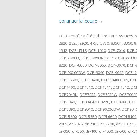
Continuer la lecture
→
Cette entrée a été publiée dans
Astuces &
2820
,
2825
,
2920
,
4750
,
5750
,
8350P
,
8360
,
8
1512
,
DCP-1518
,
DCP-1610
,
DCP-7010
,
DCP-
DCP-7060D
,
DCP-7065DN
,
DCP-7070DW
,
DC
8220
,
DCP-8060
,
DCP-8065
,
DCP-8070
,
DCP-
DCP-9020CDW
,
DCP-9040
,
DCP-9042
,
DCP-9
DCP-L6600
,
DCP-L8400
,
DCP-L8400CDN
,
DCP
DCP1400
,
DCP1510
,
DCP1511
,
DCP1512
,
DC
DCP7045N
,
DCP7055
,
DCP7055W
,
DCP7060
DCP8040
,
DCP8045MFC8220
,
DCP8060
,
DCP
DCP8890
,
DCP9010
,
DCP9020CDW
,
DCP904
DCPL5600
,
DCPL5650
,
DCPL6600
,
DCPL8400
2005
,
dr-2025
,
dr-2100
,
dr-2200
,
dr-230
,
dr-
dr-350
,
dr-360
,
dr-400
,
dr-4000
,
dr-500
,
dr-5