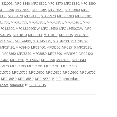
-8820DN
,
MFC-8840
,
MFC-8860
,
MFC-8870
,
MFC-8880
,
MFC-8890
,
MFC-9450
,
MFC-9460
,
MFC-9465
,
MFC-9650
,
MFC-9660
,
MFC-
9860
,
MFC-9870
,
MFC-9880
,
MFC-9970
,
MFC-L2700
,
MFC-L2701
,
L5750
,
MFC-L5755
,
MFC-L5800
,
MFC-L5850
,
MFC-L5900
,
MFC-
FC-L8600
,
MFC-L8600CDW
,
MFC-L8650
,
MFC-L8650CDW
,
MFC-
550CDW
,
MFC1810
,
MFC1811
,
MFC1813
,
MFC1815
,
MFC1818
,
MFC7420
,
MFC7440N
,
MFC7460DN
,
MFC7820N
,
MFC7840W
,
,
MFC8420
,
MFC8440
,
MFC8460
,
MFC8500
,
MFC8510
,
MFC8520
,
0
,
MFC8860
,
MFC8870
,
MFC8880
,
MFC8890
,
MFC8950
,
MFC9120
,
C9465
,
MFC9650
,
MFC9660
,
MFC9750
,
MFC9760
,
MFC9840
,
C9970
,
MFCL2700
,
MFCL2701
,
MFCL2703
,
MFCL2720
,
CL5750
,
MFCL5755
,
MFCL5800
,
MFCL5850
,
MFCL5900
,
MFCL6700
,
,
MFCL8650
,
MFCL8850
,
MFCL9550
,
P
,
PLT
,
procedure
,
reset
,
tambour
, le
12/06/2015
.