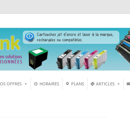
 laser sur Rennes depuis 2005
Aller
OS OFFRES
HORAIRES
PLANS
ARTICLES
au
contenu