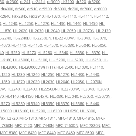
30
,
dr2300
,
dr241
,
dr241cl
,
dr3000
,
dr3100
,
dr320
,
dr3200
,
,
dr4000
,
dr500
,
dr510
,
dr5500
,
dr6000
,
dr700
,
dr7000
,
dr8000
,
x2840
,
Fax2845
,
Fax2940
,
HL-1030
,
HL-1110
,
HL-1111
,
HL-1112
,
0
,
HL-1240
,
HL-1250
,
HL-1270
,
HL-1430
,
HL-1440
,
HL-1450
,
HL-
L-1870
,
HL-2020
,
HL-2030
,
HL-2040
,
HL-2050
,
HL-2070N
,
HL-2130
,
L-2240
,
HL-2240D
,
HL-2250DN
,
HL-2270DW
,
HL-3040
,
HL-3070
,
-4070
,
HL-4140
,
HL-4150
,
HL-4570
,
HL-5030
,
HL-5040
,
HL-5050
,
40
,
HL-5250
,
HL-5270
,
HL-5280
,
HL-5340
,
HL-5350
,
HL-5370
,
HL-
L-6180
,
HL-L5000
,
HL-L5100
,
HL-L5200
,
HL-L6200
,
HL-L6250
,
HL-
,
HL-L9300
,
HL-L9300CDW(T)(TT)
,
HL-P2500
,
HL1030
,
HL1110
,
L1220
,
HL1230
,
HL1240
,
HL1250
,
HL1270
,
HL1430
,
HL1440
,
L1850
,
HL1870
,
HL2020
,
HL2030
,
HL2040
,
HL2050
,
HL2070N
,
70W
,
HL2240
,
HL2240D
,
HL2250DN
,
HL2270DW
,
HL3040
,
HL3070
,
70
,
HL4140
,
HL4150
,
HL4570
,
HL5030
,
HL5040
,
HL5050
,
HL5070N
,
L5270
,
HL5280
,
HL5340
,
HL5350
,
HL5370
,
HL5380
,
HL5440
,
LL5000
,
HLL5100
,
HLL5200
,
HLL6200
,
HLL6250
,
HLL6300
,
ifax
,
L2720
,
MFC-1810
,
MFC-1811
,
MFC-1813
,
MFC-1815
,
MFC-
-7360N
,
MFC-7420
,
MFC-7440N
,
MFC-7460DN
,
MFC-7820N
,
MFC-
MFC-8380
,
MFC-8420
,
MFC-8440
,
MFC-8460
,
MFC-8500
,
MFC-