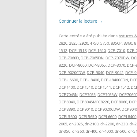
Continuer la lecture
→
Cette entrée a été publiée dans
Astuces &
2820
,
2825
,
2920
,
4750
,
5750
,
8350P
,
8360
,
8
1512
,
DCP-1518
,
DCP-1610
,
DCP-7010
,
DCP-
DCP-7060D
,
DCP-7065DN
,
DCP-7070DW
,
DC
8220
,
DCP-8060
,
DCP-8065
,
DCP-8070
,
DCP-
DCP-9020CDW
,
DCP-9040
,
DCP-9042
,
DCP-9
DCP-L6600
,
DCP-L8400
,
DCP-L8400CDN
,
DCP
DCP1400
,
DCP1510
,
DCP1511
,
DCP1512
,
DC
DCP7045N
,
DCP7055
,
DCP7055W
,
DCP7060
DCP8040
,
DCP8045MFC8220
,
DCP8060
,
DCP
DCP8890
,
DCP9010
,
DCP9020CDW
,
DCP904
DCPL5600
,
DCPL5650
,
DCPL6600
,
DCPL8400
2005
,
dr-2025
,
dr-2100
,
dr-2200
,
dr-230
,
dr-
dr-350
,
dr-360
,
dr-400
,
dr-4000
,
dr-500
,
dr-5