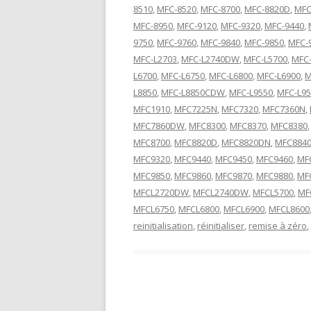
8510
,
MFC-8520
,
MFC-8700
,
MFC-8820D
,
MFC
MFC-8950
,
MFC-9120
,
MFC-9320
,
MFC-9440
,
9750
,
MFC-9760
,
MFC-9840
,
MFC-9850
,
MFC-
MFC-L2703
,
MFC-L2740DW
,
MFC-L5700
,
MFC-
L6700
,
MFC-L6750
,
MFC-L6800
,
MFC-L6900
,
M
L8850
,
MFC-L8850CDW
,
MFC-L9550
,
MFC-L9
MFC1910
,
MFC7225N
,
MFC7320
,
MFC7360N
,
MFC7860DW
,
MFC8300
,
MFC8370
,
MFC8380
MFC8700
,
MFC8820D
,
MFC8820DN
,
MFC884
MFC9320
,
MFC9440
,
MFC9450
,
MFC9460
,
MF
MFC9850
,
MFC9860
,
MFC9870
,
MFC9880
,
MF
MFCL2720DW
,
MFCL2740DW
,
MFCL5700
,
MF
MFCL6750
,
MFCL6800
,
MFCL6900
,
MFCL8600
reinitialisation
,
réinitialiser
,
remise à zéro
,