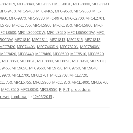
-8820DN
,
MFC-8840
,
MFC-8860
,
MFC-8870
,
MFC-8880
,
MFC-8890
,
MFC-9450
,
MFC-9460
,
MFC-9465
,
MFC-9650
,
MFC-9660
,
MFC-
9860
,
MFC-9870
,
MFC-9880
,
MFC-9970
,
MFC-L2700
,
MFC-L2701
,
L5750
,
MFC-L5755
,
MFC-L5800
,
MFC-L5850
,
MFC-L5900
,
MFC-
FC-L8600
,
MFC-L8600CDW
,
MFC-L8650
,
MFC-L8650CDW
,
MFC-
550CDW
,
MFC1810
,
MFC1811
,
MFC1813
,
MFC1815
,
MFC1818
,
MFC7420
,
MFC7440N
,
MFC7460DN
,
MFC7820N
,
MFC7840W
,
,
MFC8420
,
MFC8440
,
MFC8460
,
MFC8500
,
MFC8510
,
MFC8520
,
0
,
MFC8860
,
MFC8870
,
MFC8880
,
MFC8890
,
MFC8950
,
MFC9120
,
C9465
,
MFC9650
,
MFC9660
,
MFC9750
,
MFC9760
,
MFC9840
,
C9970
,
MFCL2700
,
MFCL2701
,
MFCL2703
,
MFCL2720
,
CL5750
,
MFCL5755
,
MFCL5800
,
MFCL5850
,
MFCL5900
,
MFCL6700
,
,
MFCL8650
,
MFCL8850
,
MFCL9550
,
P
,
PLT
,
procedure
,
reset
,
tambour
, le
12/06/2015
.