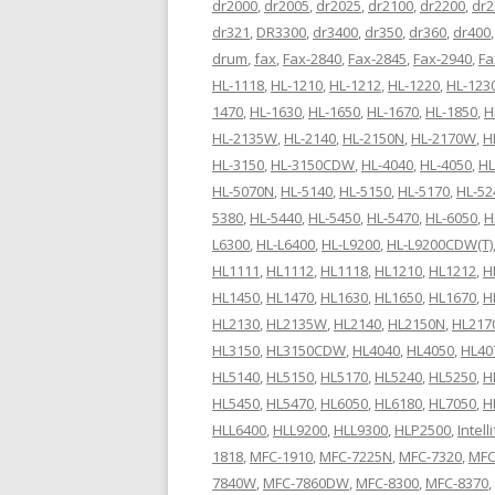
dr2000
,
dr2005
,
dr2025
,
dr2100
,
dr2200
,
dr2
dr321
,
DR3300
,
dr3400
,
dr350
,
dr360
,
dr400
drum
,
fax
,
Fax-2840
,
Fax-2845
,
Fax-2940
,
Fa
HL-1118
,
HL-1210
,
HL-1212
,
HL-1220
,
HL-123
1470
,
HL-1630
,
HL-1650
,
HL-1670
,
HL-1850
,
H
HL-2135W
,
HL-2140
,
HL-2150N
,
HL-2170W
,
H
HL-3150
,
HL-3150CDW
,
HL-4040
,
HL-4050
,
HL
HL-5070N
,
HL-5140
,
HL-5150
,
HL-5170
,
HL-52
5380
,
HL-5440
,
HL-5450
,
HL-5470
,
HL-6050
,
H
L6300
,
HL-L6400
,
HL-L9200
,
HL-L9200CDW(T)
HL1111
,
HL1112
,
HL1118
,
HL1210
,
HL1212
,
H
HL1450
,
HL1470
,
HL1630
,
HL1650
,
HL1670
,
H
HL2130
,
HL2135W
,
HL2140
,
HL2150N
,
HL21
HL3150
,
HL3150CDW
,
HL4040
,
HL4050
,
HL40
HL5140
,
HL5150
,
HL5170
,
HL5240
,
HL5250
,
H
HL5450
,
HL5470
,
HL6050
,
HL6180
,
HL7050
,
H
HLL6400
,
HLL9200
,
HLL9300
,
HLP2500
,
Intell
1818
,
MFC-1910
,
MFC-7225N
,
MFC-7320
,
MFC
7840W
,
MFC-7860DW
,
MFC-8300
,
MFC-8370
,