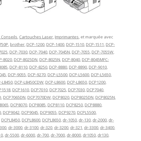
 Conseils
,
Cartouches Laser
,
Imprimantes
, et marquée avec
750P
,
brother
,
DCP-1200
,
DCP-1400
,
DCP-1510
,
DCP-1511
,
DCP-
7025
,
DCP-7030
,
DCP-7040
,
DCP-7045N
,
DCP-7055
,
DCP-7055W
,
P-8020
,
DCP-8025DN
,
DCP-8025N
,
DCP-8040
,
DCP-8045MFC-
8085
,
DCP-8110
,
DCP-8250
,
DCP-8880
,
DCP-8890
,
DCP-9010
,
045
,
DCP-9055
,
DCP-9270
,
DCP-L5500
,
DCP-L5600
,
DCP-L5650
,
-L8450
,
DCP-L8450CDW
,
DCP-L8600
,
DCP-L8650
,
DCP1200
,
P1518
,
DCP1610
,
DCP7010
,
DCP7025
,
DCP7030
,
DCP7040
,
D
,
DCP7065DN
,
DCP7070DW
,
DCP8020
,
DCP8025DN
,
DCP8025N
,
8065
,
DCP8070
,
DCP8085
,
DCP8110
,
DCP8250
,
DCP8880
,
0
,
DCP9042
,
DCP9045
,
DCP9055
,
DCP9270
,
DCPL5500
,
,
DCPL8450
,
DCPL8600
,
DCPL8650
,
dr-1050
,
dr-130
,
dr-2000
,
dr-
2300
,
dr-3000
,
dr-3100
,
dr-320
,
dr-3200
,
dr-321
,
dr-3300
,
dr-3400
,
10
,
dr-5500
,
dr-6000
,
dr-700
,
dr-7000
,
dr-8000
,
dr1050
,
dr130
,