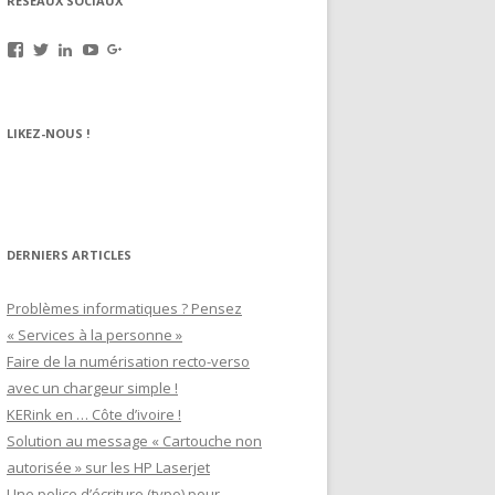
RÉSEAUX SOCIAUX
Voir
Voir
Voir
Voir
Voir
le
le
le
le
le
profil
profil
profil
profil
profil
de
de
de
de
de
rechargez.vos.cartouches
kerinkrennes
yvan-
UCu9mJk9mq0utOyDupKrDbkA
109143889799701306392
LIKEZ-NOUS !
sur
sur
poirier-
sur
sur
Facebook
Twitter
du-
YouTube
Google+
lavouer-
b69287
sur
LinkedIn
DERNIERS ARTICLES
Problèmes informatiques ? Pensez
« Services à la personne »
Faire de la numérisation recto-verso
avec un chargeur simple !
KERink en … Côte d’ivoire !
Solution au message « Cartouche non
autorisée » sur les HP Laserjet
Une police d’écriture (typo) pour