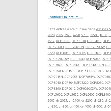
Continuer la lecture
→
Cette entrée a été publiée dans
Astuces &
2820
,
2825
,
2920
,
4750
,
5750
,
8350P
,
8360
,
8
1512
,
DCP-1518
,
DCP-1610
,
DCP-7010
,
DCP-
DCP-7060D
,
DCP-7065DN
,
DCP-7070DW
,
DC
8220
,
DCP-8060
,
DCP-8065
,
DCP-8070
,
DCP-
DCP-9020CDW
,
DCP-9040
,
DCP-9042
,
DCP-9
DCP-L6600
,
DCP-L8400
,
DCP-L8400CDN
,
DCP
DCP1400
,
DCP1510
,
DCP1511
,
DCP1512
,
DC
DCP7045N
,
DCP7055
,
DCP7055W
,
DCP7060
DCP8040
,
DCP8045MFC8220
,
DCP8060
,
DCP
DCP8890
,
DCP9010
,
DCP9020CDW
,
DCP904
DCPL5600
,
DCPL5650
,
DCPL6600
,
DCPL8400
2005
,
dr-2025
,
dr-2100
,
dr-2200
,
dr-230
,
dr-
dr-350
,
dr-360
,
dr-400
,
dr-4000
,
dr-500
,
dr-5