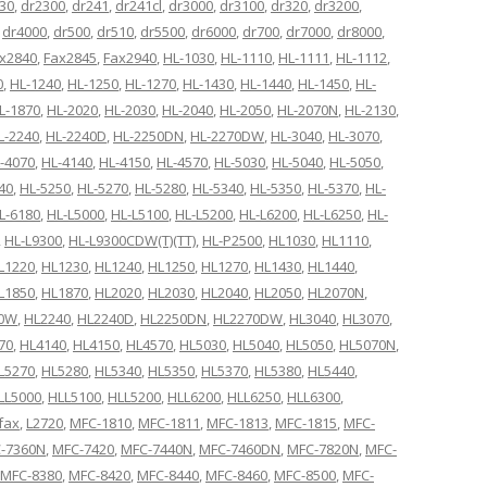
30
,
dr2300
,
dr241
,
dr241cl
,
dr3000
,
dr3100
,
dr320
,
dr3200
,
,
dr4000
,
dr500
,
dr510
,
dr5500
,
dr6000
,
dr700
,
dr7000
,
dr8000
,
x2840
,
Fax2845
,
Fax2940
,
HL-1030
,
HL-1110
,
HL-1111
,
HL-1112
,
0
,
HL-1240
,
HL-1250
,
HL-1270
,
HL-1430
,
HL-1440
,
HL-1450
,
HL-
L-1870
,
HL-2020
,
HL-2030
,
HL-2040
,
HL-2050
,
HL-2070N
,
HL-2130
,
L-2240
,
HL-2240D
,
HL-2250DN
,
HL-2270DW
,
HL-3040
,
HL-3070
,
-4070
,
HL-4140
,
HL-4150
,
HL-4570
,
HL-5030
,
HL-5040
,
HL-5050
,
40
,
HL-5250
,
HL-5270
,
HL-5280
,
HL-5340
,
HL-5350
,
HL-5370
,
HL-
L-6180
,
HL-L5000
,
HL-L5100
,
HL-L5200
,
HL-L6200
,
HL-L6250
,
HL-
,
HL-L9300
,
HL-L9300CDW(T)(TT)
,
HL-P2500
,
HL1030
,
HL1110
,
L1220
,
HL1230
,
HL1240
,
HL1250
,
HL1270
,
HL1430
,
HL1440
,
L1850
,
HL1870
,
HL2020
,
HL2030
,
HL2040
,
HL2050
,
HL2070N
,
70W
,
HL2240
,
HL2240D
,
HL2250DN
,
HL2270DW
,
HL3040
,
HL3070
,
70
,
HL4140
,
HL4150
,
HL4570
,
HL5030
,
HL5040
,
HL5050
,
HL5070N
,
L5270
,
HL5280
,
HL5340
,
HL5350
,
HL5370
,
HL5380
,
HL5440
,
LL5000
,
HLL5100
,
HLL5200
,
HLL6200
,
HLL6250
,
HLL6300
,
ifax
,
L2720
,
MFC-1810
,
MFC-1811
,
MFC-1813
,
MFC-1815
,
MFC-
-7360N
,
MFC-7420
,
MFC-7440N
,
MFC-7460DN
,
MFC-7820N
,
MFC-
MFC-8380
,
MFC-8420
,
MFC-8440
,
MFC-8460
,
MFC-8500
,
MFC-