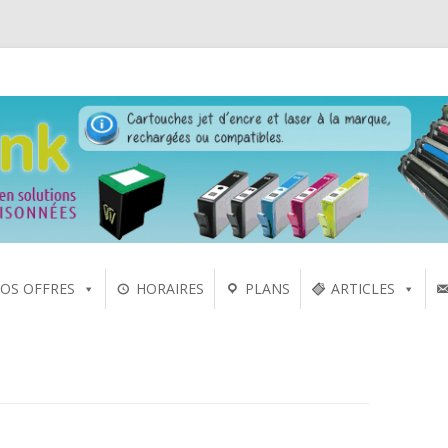
 laser sur Rennes depuis 2005
Aller
OS OFFRES
HORAIRES
PLANS
ARTICLES
au
contenu