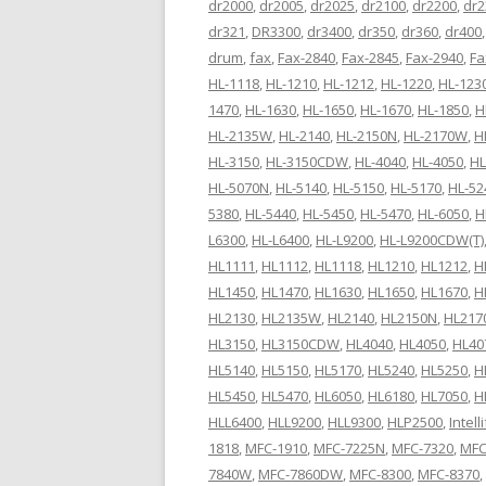
dr2000
,
dr2005
,
dr2025
,
dr2100
,
dr2200
,
dr2
dr321
,
DR3300
,
dr3400
,
dr350
,
dr360
,
dr400
drum
,
fax
,
Fax-2840
,
Fax-2845
,
Fax-2940
,
Fa
HL-1118
,
HL-1210
,
HL-1212
,
HL-1220
,
HL-123
1470
,
HL-1630
,
HL-1650
,
HL-1670
,
HL-1850
,
H
HL-2135W
,
HL-2140
,
HL-2150N
,
HL-2170W
,
H
HL-3150
,
HL-3150CDW
,
HL-4040
,
HL-4050
,
HL
HL-5070N
,
HL-5140
,
HL-5150
,
HL-5170
,
HL-52
5380
,
HL-5440
,
HL-5450
,
HL-5470
,
HL-6050
,
H
L6300
,
HL-L6400
,
HL-L9200
,
HL-L9200CDW(T)
HL1111
,
HL1112
,
HL1118
,
HL1210
,
HL1212
,
H
HL1450
,
HL1470
,
HL1630
,
HL1650
,
HL1670
,
H
HL2130
,
HL2135W
,
HL2140
,
HL2150N
,
HL21
HL3150
,
HL3150CDW
,
HL4040
,
HL4050
,
HL40
HL5140
,
HL5150
,
HL5170
,
HL5240
,
HL5250
,
H
HL5450
,
HL5470
,
HL6050
,
HL6180
,
HL7050
,
H
HLL6400
,
HLL9200
,
HLL9300
,
HLP2500
,
Intell
1818
,
MFC-1910
,
MFC-7225N
,
MFC-7320
,
MFC
7840W
,
MFC-7860DW
,
MFC-8300
,
MFC-8370
,