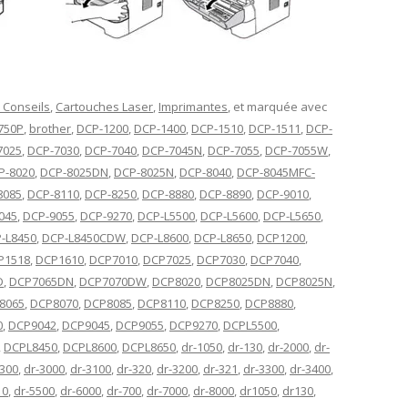
 Conseils
,
Cartouches Laser
,
Imprimantes
, et marquée avec
750P
,
brother
,
DCP-1200
,
DCP-1400
,
DCP-1510
,
DCP-1511
,
DCP-
7025
,
DCP-7030
,
DCP-7040
,
DCP-7045N
,
DCP-7055
,
DCP-7055W
,
P-8020
,
DCP-8025DN
,
DCP-8025N
,
DCP-8040
,
DCP-8045MFC-
8085
,
DCP-8110
,
DCP-8250
,
DCP-8880
,
DCP-8890
,
DCP-9010
,
045
,
DCP-9055
,
DCP-9270
,
DCP-L5500
,
DCP-L5600
,
DCP-L5650
,
-L8450
,
DCP-L8450CDW
,
DCP-L8600
,
DCP-L8650
,
DCP1200
,
P1518
,
DCP1610
,
DCP7010
,
DCP7025
,
DCP7030
,
DCP7040
,
D
,
DCP7065DN
,
DCP7070DW
,
DCP8020
,
DCP8025DN
,
DCP8025N
,
8065
,
DCP8070
,
DCP8085
,
DCP8110
,
DCP8250
,
DCP8880
,
0
,
DCP9042
,
DCP9045
,
DCP9055
,
DCP9270
,
DCPL5500
,
,
DCPL8450
,
DCPL8600
,
DCPL8650
,
dr-1050
,
dr-130
,
dr-2000
,
dr-
2300
,
dr-3000
,
dr-3100
,
dr-320
,
dr-3200
,
dr-321
,
dr-3300
,
dr-3400
,
10
,
dr-5500
,
dr-6000
,
dr-700
,
dr-7000
,
dr-8000
,
dr1050
,
dr130
,