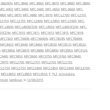
-8820DN
,
MFC-8840
,
MFC-8860
,
MFC-8870
,
MFC-8880
,
MFC-8890
,
MFC-9450
,
MFC-9460
,
MFC-9465
,
MFC-9650
,
MFC-9660
,
MFC-
9860
,
MFC-9870
,
MFC-9880
,
MFC-9970
,
MFC-L2700
,
MFC-L2701
,
L5750
,
MFC-L5755
,
MFC-L5800
,
MFC-L5850
,
MFC-L5900
,
MFC-
FC-L8600
,
MFC-L8600CDW
,
MFC-L8650
,
MFC-L8650CDW
,
MFC-
550CDW
,
MFC1810
,
MFC1811
,
MFC1813
,
MFC1815
,
MFC1818
,
MFC7420
,
MFC7440N
,
MFC7460DN
,
MFC7820N
,
MFC7840W
,
,
MFC8420
,
MFC8440
,
MFC8460
,
MFC8500
,
MFC8510
,
MFC8520
,
0
,
MFC8860
,
MFC8870
,
MFC8880
,
MFC8890
,
MFC8950
,
MFC9120
,
C9465
,
MFC9650
,
MFC9660
,
MFC9750
,
MFC9760
,
MFC9840
,
C9970
,
MFCL2700
,
MFCL2701
,
MFCL2703
,
MFCL2720
,
CL5750
,
MFCL5755
,
MFCL5800
,
MFCL5850
,
MFCL5900
,
MFCL6700
,
,
MFCL8650
,
MFCL8850
,
MFCL9550
,
P
,
PLT
,
procedure
,
reset
,
tambour
, le
12/06/2015
.