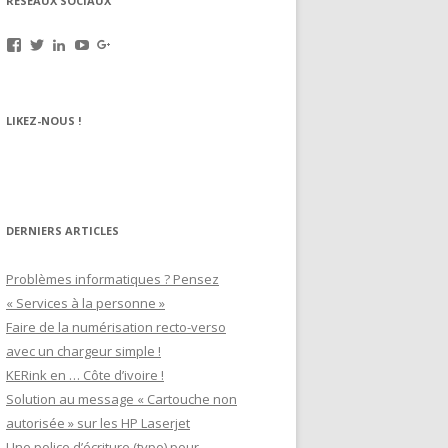
RÉSEAUX SOCIAUX
Voir
Voir
Voir
Voir
Voir
le
le
le
le
le
profil
profil
profil
profil
profil
de
de
de
de
de
rechargez.vos.cartouches
kerinkrennes
yvan-
UCu9mJk9mq0utOyDupKrDbkA
109143889799701306392
LIKEZ-NOUS !
sur
sur
poirier-
sur
sur
Facebook
Twitter
du-
YouTube
Google+
lavouer-
b69287
sur
LinkedIn
DERNIERS ARTICLES
Problèmes informatiques ? Pensez
« Services à la personne »
Faire de la numérisation recto-verso
avec un chargeur simple !
KERink en … Côte d’ivoire !
Solution au message « Cartouche non
autorisée » sur les HP Laserjet
Une police d’écriture (typo) pour