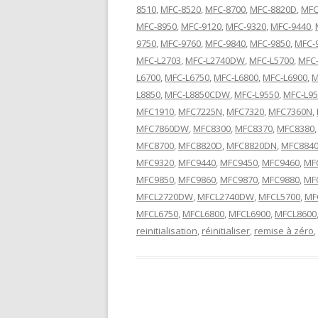
8510
,
MFC-8520
,
MFC-8700
,
MFC-8820D
,
MFC
MFC-8950
,
MFC-9120
,
MFC-9320
,
MFC-9440
,
9750
,
MFC-9760
,
MFC-9840
,
MFC-9850
,
MFC-
MFC-L2703
,
MFC-L2740DW
,
MFC-L5700
,
MFC-
L6700
,
MFC-L6750
,
MFC-L6800
,
MFC-L6900
,
M
L8850
,
MFC-L8850CDW
,
MFC-L9550
,
MFC-L9
MFC1910
,
MFC7225N
,
MFC7320
,
MFC7360N
,
MFC7860DW
,
MFC8300
,
MFC8370
,
MFC8380
MFC8700
,
MFC8820D
,
MFC8820DN
,
MFC884
MFC9320
,
MFC9440
,
MFC9450
,
MFC9460
,
MF
MFC9850
,
MFC9860
,
MFC9870
,
MFC9880
,
MF
MFCL2720DW
,
MFCL2740DW
,
MFCL5700
,
MF
MFCL6750
,
MFCL6800
,
MFCL6900
,
MFCL8600
reinitialisation
,
réinitialiser
,
remise à zéro
,