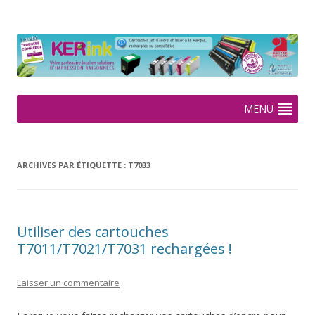
KERink
Spécialiste de la cartouche jet d'encre et laser sur Rennes depuis
2005
Aller
MENU
au
contenu
ARCHIVES PAR ÉTIQUETTE :
T7033
Utiliser des cartouches
T7011/T7021/T7031 rechargées !
Laisser un commentaire