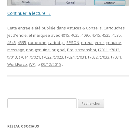
Continuer la lecture
→
Cette entrée a été publiée dans
Astuces & Conseils
,
Cartouches
Jet d'encre
, et marquée avec
4015
,
4025
,
4095
,
4515
,
4525
,
4535
,
4545
,
4595
,
cartouche
,
cartridge
,
EPSON
,
erreur
,
error
,
genuine
,
message
,
non-genuine
,
original
,
Pro
,
screenshot
,
t7011
,
t7012
,
t7013
,
t7014
,
t7021
,
t7022
,
t7023
,
t7024
,
t7031
,
t7032
,
t7033
,
t7034
,
WorkForce
,
WP
, le
09/12/2015
.
Rechercher :
RÉSEAUX SOCIAUX