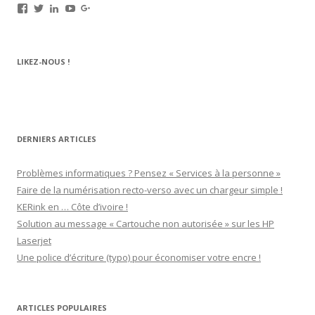
Voir
Voir
Voir
Voir
Voir
le
le
le
le
le
profil
profil
profil
profil
profil
de
de
de
de
de
rechargez.vos.cartouches
kerinkrennes
yvan-
UCu9mJk9mq0utOyDupKrDbkA
109143889799701306392
LIKEZ-NOUS !
sur
sur
poirier-
sur
sur
Facebook
Twitter
du-
YouTube
Google+
lavouer-
b69287
sur
LinkedIn
DERNIERS ARTICLES
Problèmes informatiques ? Pensez « Services à la personne »
Faire de la numérisation recto-verso avec un chargeur simple !
KERink en … Côte d’ivoire !
Solution au message « Cartouche non autorisée » sur les HP
Laserjet
Une police d’écriture (typo) pour économiser votre encre !
ARTICLES POPULAIRES