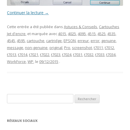
Continuer la lecture
→
Cette entrée a été publiée dans
Astuces & Conseils
,
Cartouches
Jet d'encre
, et marquée avec
4015
,
4025
,
4095
,
4515
,
4525
,
4535
,
4545
,
4595
,
cartouche
,
cartridge
,
EPSON
,
erreur
,
error
,
genuine
,
message
,
non-genuine
,
original
,
Pro
,
screenshot
,
t7011
,
t7012
,
t7013
,
t7014
,
t7021
,
t7022
,
t7023
,
t7024
,
t7031
,
t7032
,
t7033
,
t7034
,
WorkForce
,
WP
, le
09/12/2015
.
Rechercher :
RÉSEAUX SOCIAUX