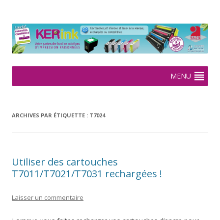
KERink
Spécialiste de la cartouche jet d'encre et laser sur Rennes depuis
2005
Aller
MENU
au
contenu
ARCHIVES PAR ÉTIQUETTE :
T7024
Utiliser des cartouches
T7011/T7021/T7031 rechargées !
Laisser un commentaire