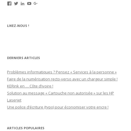
Voir
Voir
Voir
Voir
Voir
le
le
le
le
le
profil
profil
profil
profil
profil
de
de
de
de
de
rechargez.vos.cartouches
kerinkrennes
yvan-
UCu9mJk9mq0utOyDupKrDbkA
109143889799701306392
LIKEZ-NOUS !
sur
sur
poirier-
sur
sur
Facebook
Twitter
du-
YouTube
Google+
lavouer-
b69287
sur
LinkedIn
DERNIERS ARTICLES
Problèmes informatiques ? Pensez « Services à la personne »
Faire de la numérisation recto-verso avec un chargeur simple !
KERink en … Côte d’ivoire !
Solution au message « Cartouche non autorisée » sur les HP
Laserjet
Une police d’écriture (typo) pour économiser votre encre !
ARTICLES POPULAIRES