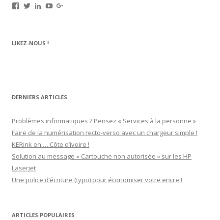
Voir
Voir
Voir
Voir
Voir
le
le
le
le
le
profil
profil
profil
profil
profil
de
de
de
de
de
rechargez.vos.cartouches
kerinkrennes
yvan-
UCu9mJk9mq0utOyDupKrDbkA
109143889799701306392
LIKEZ-NOUS !
sur
sur
poirier-
sur
sur
Facebook
Twitter
du-
YouTube
Google+
lavouer-
b69287
sur
LinkedIn
DERNIERS ARTICLES
Problèmes informatiques ? Pensez « Services à la personne »
Faire de la numérisation recto-verso avec un chargeur simple !
KERink en … Côte d’ivoire !
Solution au message « Cartouche non autorisée » sur les HP
Laserjet
Une police d’écriture (typo) pour économiser votre encre !
ARTICLES POPULAIRES