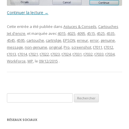
Continuer la lecture
→
Cette entrée a été publiée dans
Astuces & Conseils
,
Cartouches
Jet d'encre
, et marquée avec
4015
,
4025
,
4095
,
4515
,
4525
,
4535
,
4545
,
4595
,
cartouche
,
cartridge
,
EPSON
,
erreur
,
error
,
genuine
,
message
,
non-genuine
,
original
,
Pro
,
screenshot
,
t7011
,
t7012
,
t7013
,
t7014
,
t7021
,
t7022
,
t7023
,
t7024
,
t7031
,
t7032
,
t7033
,
t7034
,
WorkForce
,
WP
, le
09/12/2015
.
Rechercher :
RÉSEAUX SOCIAUX