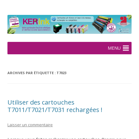
KERink
Spécialiste de la cartouche jet d'encre et laser sur Rennes depuis
2005
Aller
MENU
au
contenu
ARCHIVES PAR ÉTIQUETTE :
T7023
Utiliser des cartouches
T7011/T7021/T7031 rechargées !
Laisser un commentaire