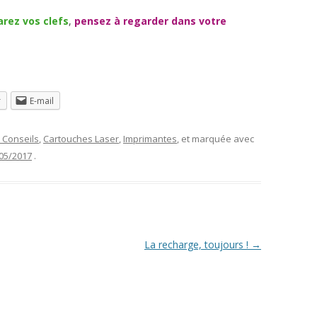
arez vos clefs
,
pensez à regarder dans votre
r
E-mail
 Conseils
,
Cartouches Laser
,
Imprimantes
, et marquée avec
05/2017
.
La recharge, toujours !
→