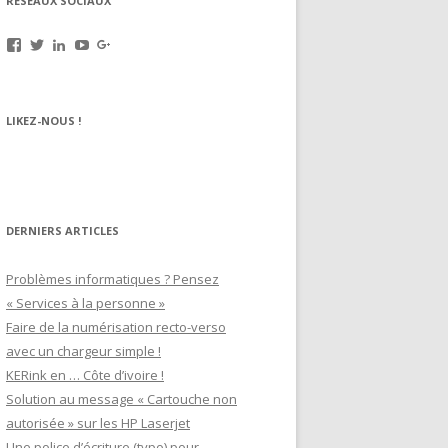
RÉSEAUX SOCIAUX
Voir
Voir
Voir
Voir
Voir
le
le
le
le
le
profil
profil
profil
profil
profil
de
de
de
de
de
rechargez.vos.cartouches
kerinkrennes
yvan-
UCu9mJk9mq0utOyDupKrDbkA
109143889799701306392
LIKEZ-NOUS !
sur
sur
poirier-
sur
sur
Facebook
Twitter
du-
YouTube
Google+
lavouer-
b69287
sur
LinkedIn
DERNIERS ARTICLES
Problèmes informatiques ? Pensez
« Services à la personne »
Faire de la numérisation recto-verso
avec un chargeur simple !
KERink en … Côte d’ivoire !
Solution au message « Cartouche non
autorisée » sur les HP Laserjet
Une police d’écriture (typo) pour