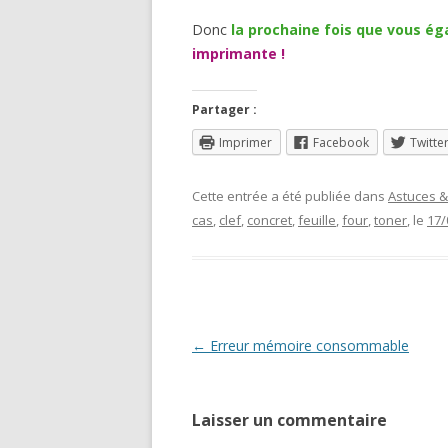
Donc
la prochaine fois que vous ég
imprimante !
Partager :
Imprimer
Facebook
Twitte
Cette entrée a été publiée dans
Astuces &
cas
,
clef
,
concret
,
feuille
,
four
,
toner
, le
17/
Navigation
←
Erreur mémoire consommable
des
articles
Laisser un commentaire