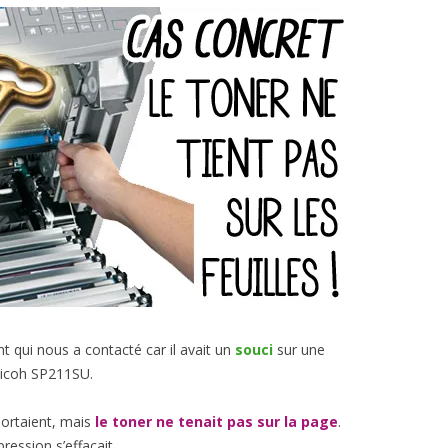
 qui nous a contacté car il avait un
souci
sur une
Ricoh SP211SU.
 sortaient, mais
le toner ne tenait pas sur la page
.
pression s’effaçait.