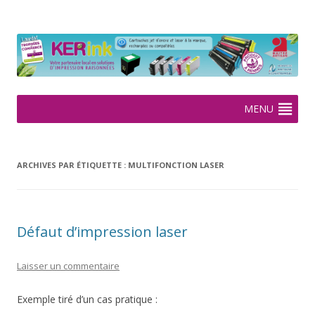
KERink
Spécialiste de la cartouche jet d'encre et laser sur Rennes depuis
2005
Aller
MENU
au
contenu
ARCHIVES PAR ÉTIQUETTE :
MULTIFONCTION LASER
Défaut d’impression laser
Laisser un commentaire
Exemple tiré d’un cas pratique :