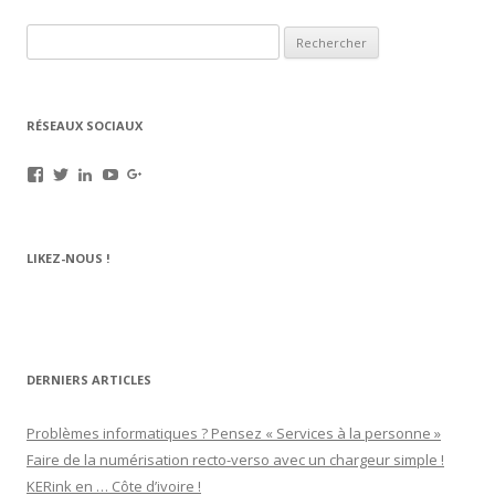
Rechercher :
RÉSEAUX SOCIAUX
Voir
Voir
Voir
Voir
Voir
le
le
le
le
le
profil
profil
profil
profil
profil
de
de
de
de
de
rechargez.vos.cartouches
kerinkrennes
yvan-
UCu9mJk9mq0utOyDupKrDbkA
109143889799701306392
LIKEZ-NOUS !
sur
sur
poirier-
sur
sur
Facebook
Twitter
du-
YouTube
Google+
lavouer-
b69287
sur
LinkedIn
DERNIERS ARTICLES
Problèmes informatiques ? Pensez « Services à la personne »
Faire de la numérisation recto-verso avec un chargeur simple !
KERink en … Côte d’ivoire !