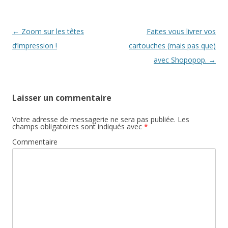
Navigation
←
Zoom sur les têtes
Faites vous livrer vos
des
d’impression !
cartouches (mais pas que)
articles
avec Shopopop.
→
Laisser un commentaire
Votre adresse de messagerie ne sera pas publiée.
Les
champs obligatoires sont indiqués avec
*
Commentaire