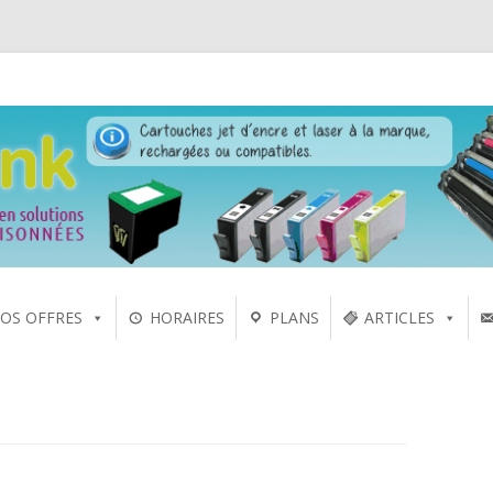
 laser sur Rennes depuis 2005
Aller
OS OFFRES
HORAIRES
PLANS
ARTICLES
au
contenu