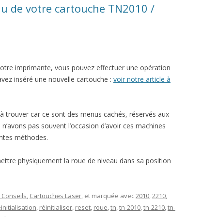
au de votre cartouche TN2010 /
otre imprimante, vous pouvez effectuer une opération
vez inséré une nouvelle cartouche :
voir notre article à
à trouver car ce sont des menus cachés, réservés aux
s n’avons pas souvent l’occasion d’avoir ces machines
rentes méthodes.
mettre physiquement la roue de niveau dans sa position
 Conseils
,
Cartouches Laser
, et marquée avec
2010
,
2210
,
initialisation
,
réinitialiser
,
reset
,
roue
,
tn
,
tn-2010
,
tn-2210
,
tn-