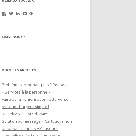
RÉSEAUX SOCIAUX
Voir
Voir
Voir
Voir
Voir
le
le
le
le
le
profil
profil
profil
profil
profil
de
de
de
de
de
rechargez.vos.cartouches
kerinkrennes
yvan-
UCu9mJk9mq0utOyDupKrDbkA
109143889799701306392
LIKEZ-NOUS !
sur
sur
poirier-
sur
sur
Facebook
Twitter
du-
YouTube
Google+
lavouer-
b69287
sur
LinkedIn
DERNIERS ARTICLES
Problèmes informatiques ? Pensez
« Services à la personne »
Faire de la numérisation recto-verso
avec un chargeur simple !
KERink en … Côte d’ivoire !
Solution au message « Cartouche non
autorisée » sur les HP Laserjet
Une police d’écriture (typo) pour