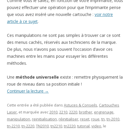
Comme vous le savez, en fonction de votre imprimante, vous
pouvez effectuer une opération pour que l’imprimante pense
que vous avez inséré une nouvelle cartouche :
voir notre
article à ce sujet
.
Ces manipulations ne sont pas simples à trouver car ce sont
des menus cachés, réservés aux techniciens de la marque.
De plus, nous n’avons pas souvent l’occasion d’avoir ces
machines entre les mains pour essayer les différentes
méthodes.
Une
méthode universelle
existe : remettre physiquement la
roue de niveau dans sa position initiale !
Continuer la lecture
→
Cette entrée a été publiée dans
Astuces & Conseils
,
Cartouches
Laser
, et marquée avec
2010
,
2210
,
2220
,
brother
,
engrenage
,
manipulation
,
reinitialisation
,
réinitialiser
,
reset
,
roue
,
tn
,
tn-2010
,
tn-2210
,
tn-2220
,
TN2010
,
tn2210
,
tn2220
,
tutorial
,
video
, le