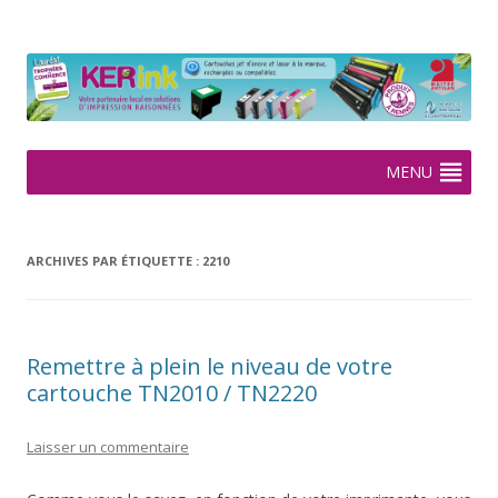
KERink
Spécialiste de la cartouche jet d'encre et laser sur Rennes depuis
2005
Aller
MENU
au
contenu
ARCHIVES PAR ÉTIQUETTE :
2210
Remettre à plein le niveau de votre
cartouche TN2010 / TN2220
Laisser un commentaire