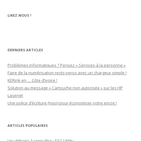
profil
profil
profil
profil
profil
de
de
de
de
de
rechargez.vos.cartouches
kerinkrennes
yvan-
UCu9mJk9mq0utOyDupKrDbkA
109143889799701306392
LIKEZ-NOUS !
sur
sur
poirier-
sur
sur
Facebook
Twitter
du-
YouTube
Google+
lavouer-
b69287
sur
LinkedIn
DERNIERS ARTICLES
Problèmes informatiques ? Pensez « Services à la personne »
Faire de la numérisation recto-verso avec un chargeur simple !
KERink en … Côte d’ivoire !
Solution au message « Cartouche non autorisée » sur les HP
Laserjet
Une police d’écriture (typo) pour économiser votre encre !
ARTICLES POPULAIRES
Un utilitaire à connaître : SSC Utility