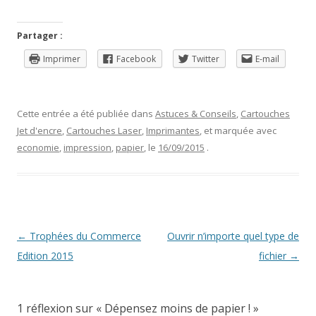
Partager :
Imprimer
Facebook
Twitter
E-mail
Cette entrée a été publiée dans
Astuces & Conseils
,
Cartouches
Jet d'encre
,
Cartouches Laser
,
Imprimantes
, et marquée avec
economie
,
impression
,
papier
, le
16/09/2015
.
Navigation
←
Trophées du Commerce
Ouvrir n’importe quel type de
des
Edition 2015
fichier
→
articles
1 réflexion sur «
Dépensez moins de papier !
»