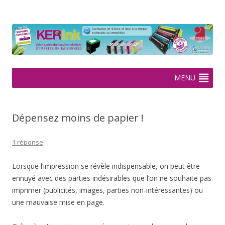
KERink
Spécialiste de la cartouche jet d'encre et laser sur Rennes depuis
2005
Aller
MENU
au
contenu
Dépensez moins de papier !
1 réponse
Lorsque l’impression se révèle indispensable, on peut être
ennuyé avec des parties indésirables que l’on ne souhaite pas
imprimer (publicités, images, parties non-intéressantes) ou
une mauvaise mise en page.