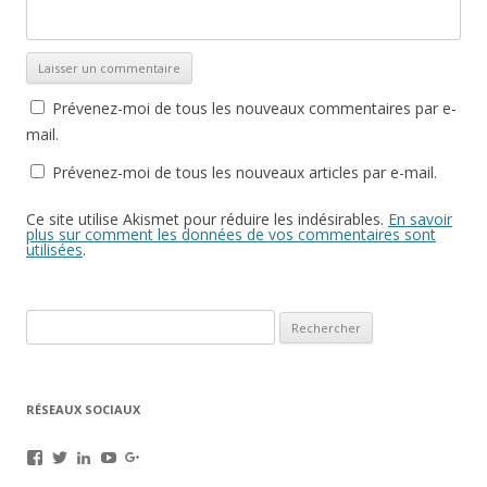
Prévenez-moi de tous les nouveaux commentaires par e-
mail.
Prévenez-moi de tous les nouveaux articles par e-mail.
Ce site utilise Akismet pour réduire les indésirables.
En savoir
plus sur comment les données de vos commentaires sont
utilisées
.
Rechercher :
RÉSEAUX SOCIAUX
Voir
Voir
Voir
Voir
Voir
le
le
le
le
le