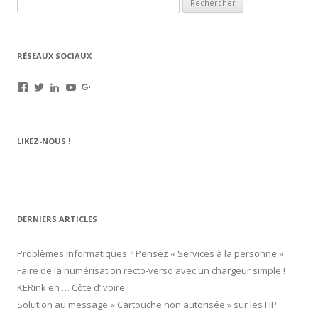
RÉSEAUX SOCIAUX
Voir
Voir
Voir
Voir
Voir
le
le
le
le
le
profil
profil
profil
profil
profil
de
de
de
de
de
rechargez.vos.cartouches
kerinkrennes
yvan-
UCu9mJk9mq0utOyDupKrDbkA
109143889799701306392
LIKEZ-NOUS !
sur
sur
poirier-
sur
sur
Facebook
Twitter
du-
YouTube
Google+
lavouer-
b69287
sur
LinkedIn
DERNIERS ARTICLES
Problèmes informatiques ? Pensez « Services à la personne »
Faire de la numérisation recto-verso avec un chargeur simple !
KERink en … Côte d’ivoire !
Solution au message « Cartouche non autorisée » sur les HP