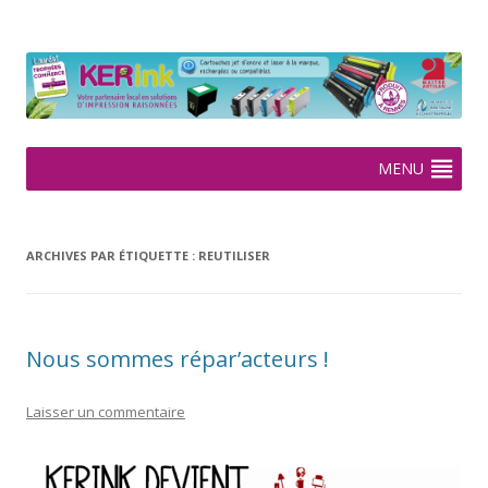
KERink
Spécialiste de la cartouche jet d'encre et laser sur Rennes depuis
2005
Aller
MENU
au
contenu
ARCHIVES PAR ÉTIQUETTE :
REUTILISER
Nous sommes répar’acteurs !
Laisser un commentaire