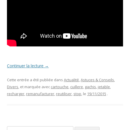
Continuer la lecture
→
Cette entrée a été publiée dans
Actualité
,
Astuces & Conseils
,
Divers
, et marquée avec
cartouche
,
cuillere
,
gachis
,
jetable
,
recharger
,
remanufacturer
,
reutiliser
,
stop
, le
19/11/2015
.
Rechercher :