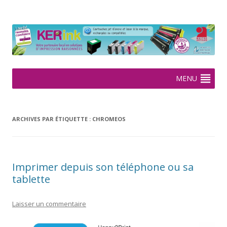
KERink
Spécialiste de la cartouche jet d'encre et laser sur Rennes depuis
2005
Aller
MENU
au
contenu
ARCHIVES PAR ÉTIQUETTE :
CHROMEOS
Imprimer depuis son téléphone ou sa
tablette
Laisser un commentaire