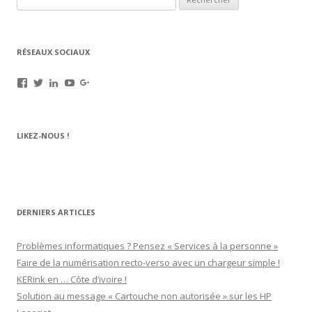
RÉSEAUX SOCIAUX
Voir
Voir
Voir
Voir
Voir
le
le
le
le
le
profil
profil
profil
profil
profil
de
de
de
de
de
rechargez.vos.cartouches
kerinkrennes
yvan-
UCu9mJk9mq0utOyDupKrDbkA
109143889799701306392
LIKEZ-NOUS !
sur
sur
poirier-
sur
sur
Facebook
Twitter
du-
YouTube
Google+
lavouer-
b69287
sur
LinkedIn
DERNIERS ARTICLES
Problèmes informatiques ? Pensez « Services à la personne »
Faire de la numérisation recto-verso avec un chargeur simple !
KERink en … Côte d’ivoire !
Solution au message « Cartouche non autorisée » sur les HP