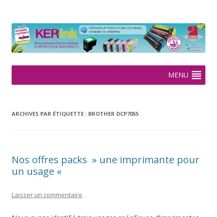
KERink
Spécialiste de la cartouche jet d'encre et laser sur Rennes depuis
2005
Aller
MENU
au
contenu
ARCHIVES PAR ÉTIQUETTE :
BROTHER DCP7055
Nos offres packs » une imprimante pour
un usage «
Laisser un commentaire