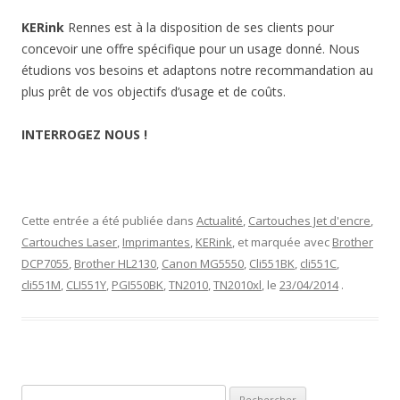
KERink
Rennes est à la disposition de ses clients pour
concevoir une offre spécifique pour un usage donné. Nous
étudions vos besoins et adaptons notre recommandation au
plus prêt de vos objectifs d’usage et de coûts.
INTERROGEZ NOUS !
Cette entrée a été publiée dans
Actualité
,
Cartouches Jet d'encre
,
Cartouches Laser
,
Imprimantes
,
KERink
, et marquée avec
Brother
DCP7055
,
Brother HL2130
,
Canon MG5550
,
Cli551BK
,
cli551C
,
cli551M
,
CLI551Y
,
PGI550BK
,
TN2010
,
TN2010xl
, le
23/04/2014
.
Rechercher :