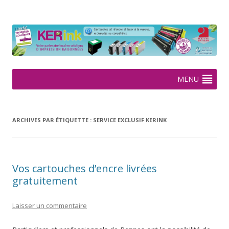
KERink
Spécialiste de la cartouche jet d'encre et laser sur Rennes depuis
2005
Aller
MENU
au
contenu
ARCHIVES PAR ÉTIQUETTE :
SERVICE EXCLUSIF KERINK
Vos cartouches d’encre livrées
gratuitement
Laisser un commentaire