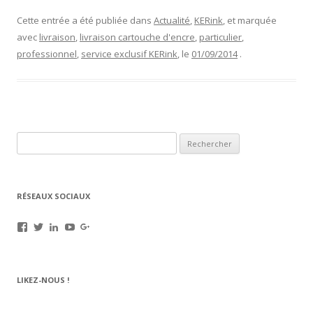
Cette entrée a été publiée dans
Actualité
,
KERink
, et marquée
avec
livraison
,
livraison cartouche d'encre
,
particulier
,
professionnel
,
service exclusif KERink
, le
01/09/2014
.
Rechercher :
RÉSEAUX SOCIAUX
Voir
Voir
Voir
Voir
Voir
le
le
le
le
le
profil
profil
profil
profil
profil
de
de
de
de
de
rechargez.vos.cartouches
kerinkrennes
yvan-
UCu9mJk9mq0utOyDupKrDbkA
109143889799701306392
LIKEZ-NOUS !
sur
sur
poirier-
sur
sur
Facebook
Twitter
du-
YouTube
Google+
lavouer-