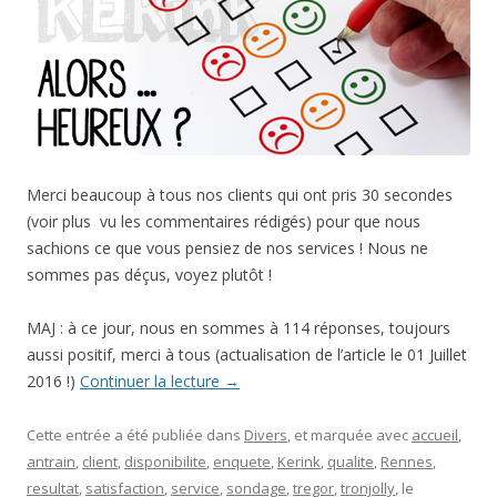
Merci beaucoup à tous nos clients qui ont pris 30 secondes
(voir plus vu les commentaires rédigés) pour que nous
sachions ce que vous pensiez de nos services ! Nous ne
sommes pas déçus, voyez plutôt !
MAJ : à ce jour, nous en sommes à 114 réponses, toujours
aussi positif, merci à tous (actualisation de l’article le 01 Juillet
2016 !)
Continuer la lecture
→
Cette entrée a été publiée dans
Divers
, et marquée avec
accueil
,
antrain
,
client
,
disponibilite
,
enquete
,
Kerink
,
qualite
,
Rennes
,
resultat
,
satisfaction
,
service
,
sondage
,
tregor
,
tronjolly
, le