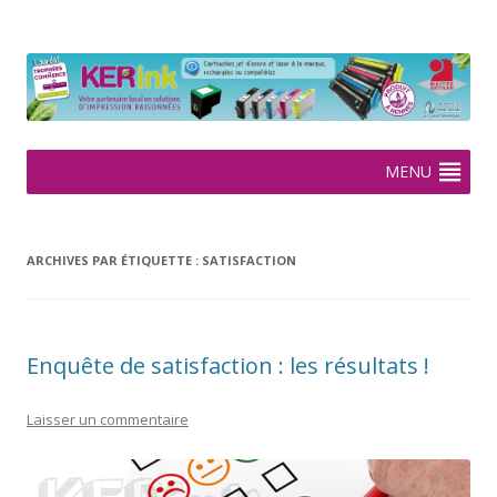
KERink
Spécialiste de la cartouche jet d'encre et laser sur Rennes depuis
2005
Aller
MENU
au
contenu
ARCHIVES PAR ÉTIQUETTE :
SATISFACTION
Enquête de satisfaction : les résultats !
Laisser un commentaire