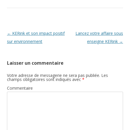
Navigation
←
KERink et son impact positif
Lancez votre affaire sous
des
sur environnement
enseigne KERink
→
articles
Laisser un commentaire
Votre adresse de messagerie ne sera pas publiée.
Les
champs obligatoires sont indiqués avec
*
Commentaire