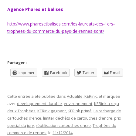
Agence Phares et balises
http://www.pharesetbalises.com/les-laureats-des-1ers-
trophees-du-commerce-du-pays-de-rennes-sont/
Partager :
Imprimer
Facebook
Twitter
E-mail
Cette entrée a été publiée dans
Actualité
,
KERink
, et marquée
avec
developpement durable
,
environnement
,
KERink a reçu
deux Trophées
,
KERink gagnant
,
KERink primé
,
La recharge de
cartouches d'ence
,
limiter déchêts de cartouches d'encre
,
prix
spécial du jury
,
réutilisation cartouches encre
,
Trophées du
commerce de rennes
, le
11/12/2014
.