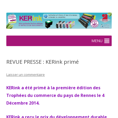
KERink
Spécialiste de la cartouche jet d'encre et laser sur Rennes depuis
2005
Aller
MENU
au
contenu
REVUE PRESSE : KERink primé
Laisser un commentaire
KERink a été primé à la première édition des
Trophées du commerce du pays de Rennes le 4
Décembre 2014.
KERink a reçu le prix du développement durable