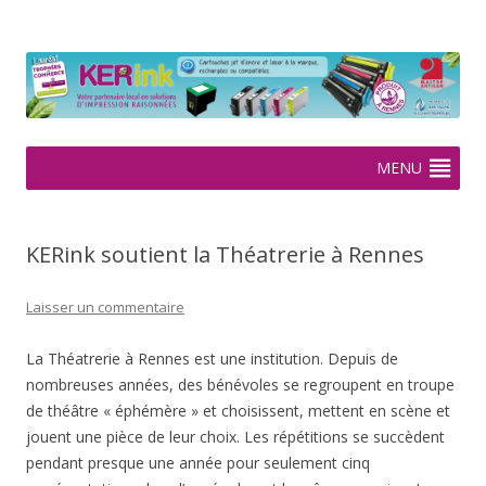
KERink
Spécialiste de la cartouche jet d'encre et laser sur Rennes depuis
2005
Aller
MENU
au
contenu
KERink soutient la Théatrerie à Rennes
Laisser un commentaire
La Théatrerie à Rennes est une institution. Depuis de
nombreuses années, des bénévoles se regroupent en troupe
de théâtre « éphémère » et choisissent, mettent en scène et
jouent une pièce de leur choix. Les répétitions se succèdent
pendant presque une année pour seulement cinq