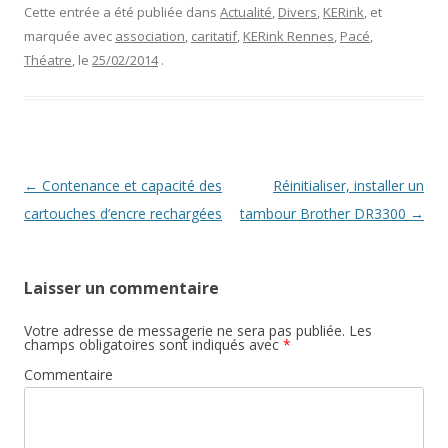
Cette entrée a été publiée dans
Actualité
,
Divers
,
KERink
, et
marquée avec
association
,
caritatif
,
KERink Rennes
,
Pacé
,
Théatre
, le
25/02/2014
.
Navigation
←
Contenance et capacité des
Réinitialiser, installer un
des
cartouches d’encre rechargées
tambour Brother DR3300
→
articles
Laisser un commentaire
Votre adresse de messagerie ne sera pas publiée.
Les
champs obligatoires sont indiqués avec
*
Commentaire