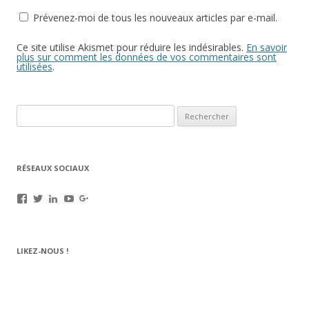
Prévenez-moi de tous les nouveaux articles par e-mail.
Ce site utilise Akismet pour réduire les indésirables.
En savoir
plus sur comment les données de vos commentaires sont
utilisées
.
Rechercher :
RÉSEAUX SOCIAUX
Voir
Voir
Voir
Voir
Voir
le
le
le
le
le
profil
profil
profil
profil
profil
de
de
de
de
de
rechargez.vos.cartouches
kerinkrennes
yvan-
UCu9mJk9mq0utOyDupKrDbkA
109143889799701306392
LIKEZ-NOUS !
sur
sur
poirier-
sur
sur
Facebook
Twitter
du-
YouTube
Google+
lavouer-
b69287
sur
LinkedIn