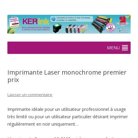
KERink
Spécialiste de la cartouche jet d'encre et laser sur Rennes depuis
2005
Aller
MENU
au
contenu
Imprimante Laser monochrome premier
prix
Laisser un commentaire
Imprimante idéale pour un utilisateur professionnel à usage
très limité ou pour un utilisateur particulier désirant imprimer
régulièrement en noir uniquement…