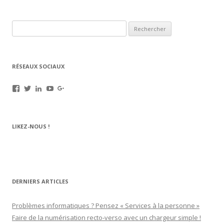
Rechercher :
RÉSEAUX SOCIAUX
Voir
Voir
Voir
Voir
Voir
le
le
le
le
le
profil
profil
profil
profil
profil
de
de
de
de
de
rechargez.vos.cartouches
kerinkrennes
yvan-
UCu9mJk9mq0utOyDupKrDbkA
109143889799701306392
LIKEZ-NOUS !
sur
sur
poirier-
sur
sur
Facebook
Twitter
du-
YouTube
Google+
lavouer-
b69287
sur
LinkedIn
DERNIERS ARTICLES
Problèmes informatiques ? Pensez « Services à la personne »
Faire de la numérisation recto-verso avec un chargeur simple !