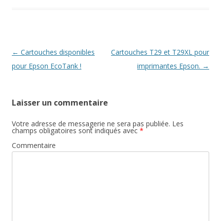
Navigation
←
Cartouches disponibles
Cartouches T29 et T29XL pour
des
pour Epson EcoTank !
imprimantes Epson.
→
articles
Laisser un commentaire
Votre adresse de messagerie ne sera pas publiée.
Les
champs obligatoires sont indiqués avec
*
Commentaire