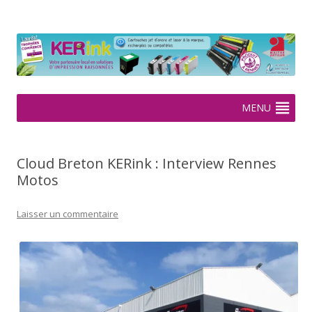
KERink
Spécialiste de la cartouche jet d'encre et laser sur Rennes depuis
2005
Aller
MENU
au
contenu
Cloud Breton KERink : Interview Rennes
Motos
Laisser un commentaire