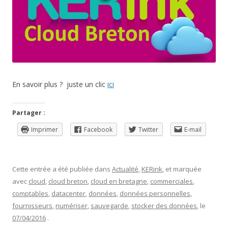
​En savoir plus ? juste un clic
ici
Partager :
Imprimer
Facebook
Twitter
E-mail
Cette entrée a été publiée dans
Actualité
,
KERink
, et marquée
avec
cloud
,
cloud breton
,
cloud en bretagne
,
commerciales
,
comptables
,
datacenter
,
données
,
données personnelles
,
fournisseurs
,
numériser
,
sauvegarde
,
stocker des données
, le
07/04/2016
.