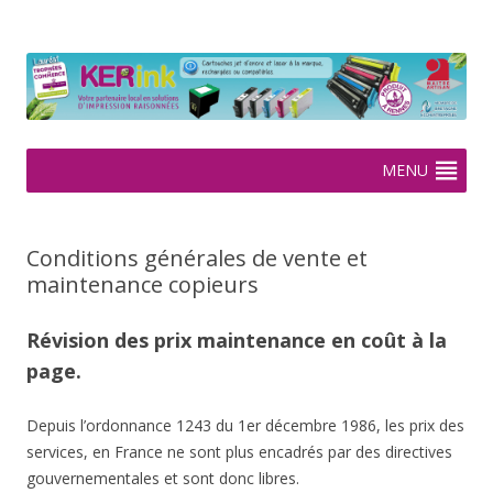
KERink
Spécialiste de la cartouche jet d'encre et laser sur Rennes depuis
2005
Aller
MENU
au
contenu
Conditions générales de vente et
maintenance copieurs
Révision des prix maintenance​ en coût à la
page.
Depuis l’ordonnance 1243 du 1er décembre 1986, les prix des
services, en France ne sont plus encadrés par des directives
gouvernementales et sont donc libres.